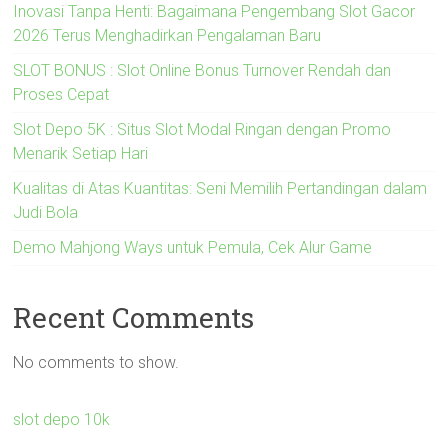
Inovasi Tanpa Henti: Bagaimana Pengembang Slot Gacor
2026 Terus Menghadirkan Pengalaman Baru
SLOT BONUS : Slot Online Bonus Turnover Rendah dan
Proses Cepat
Slot Depo 5K : Situs Slot Modal Ringan dengan Promo
Menarik Setiap Hari
Kualitas di Atas Kuantitas: Seni Memilih Pertandingan dalam
Judi Bola
Demo Mahjong Ways untuk Pemula, Cek Alur Game
Recent Comments
No comments to show.
slot depo 10k