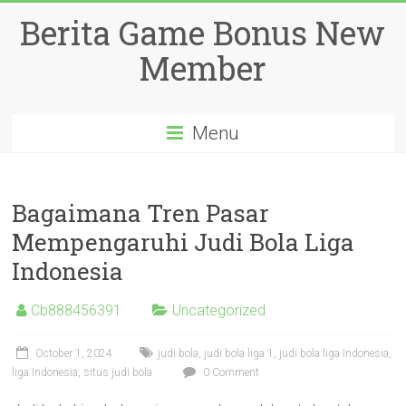
Skip
Berita Game Bonus New
to
content
Member
Menu
Bagaimana Tren Pasar
Mempengaruhi Judi Bola Liga
Indonesia
Cb888456391
Uncategorized
October 1, 2024
judi bola
,
judi bola liga 1
,
judi bola liga Indonesia
,
liga Indonesia
,
situs judi bola
0 Comment