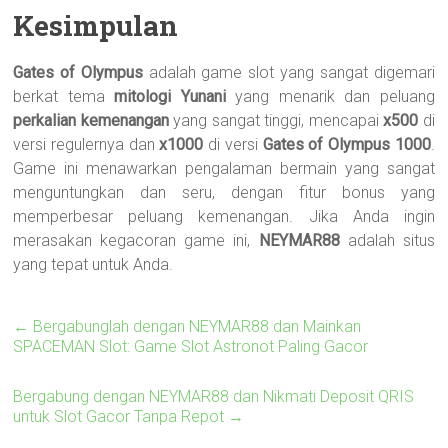
Kesimpulan
Gates of Olympus
adalah game slot yang sangat digemari
berkat tema
mitologi Yunani
yang menarik dan peluang
perkalian kemenangan
yang sangat tinggi, mencapai
x500
di
versi regulernya dan
x1000
di versi
Gates of Olympus 1000
.
Game ini menawarkan pengalaman bermain yang sangat
menguntungkan dan seru, dengan fitur bonus yang
memperbesar peluang kemenangan. Jika Anda ingin
merasakan kegacoran game ini,
NEYMAR88
adalah situs
yang tepat untuk Anda.
←
Bergabunglah dengan NEYMAR88 dan Mainkan
SPACEMAN Slot: Game Slot Astronot Paling Gacor
Bergabung dengan NEYMAR88 dan Nikmati Deposit QRIS
untuk Slot Gacor Tanpa Repot
→