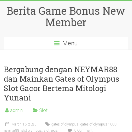
Skip
Berita Game Bonus New
to
content
Member
Menu
Bergabung dengan NEYMAR88
dan Mainkan Gates of Olympus
Slot Gacor Bertema Mitologi
Yunani
admin
Slot
March 16, 2025
gates of olympus
,
gates of olympus 1000
,
neymar88
,
slot olympus
,
slot zeus
0 Comment