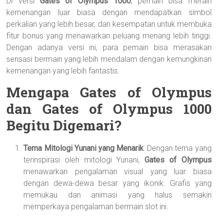
Di versi
Gates of Olympus 1000
, pemain bisa meraih
kemenangan luar biasa dengan mendapatkan simbol
perkalian yang lebih besar, dan kesempatan untuk membuka
fitur bonus yang menawarkan peluang menang lebih tinggi.
Dengan adanya versi ini, para pemain bisa merasakan
sensasi bermain yang lebih mendalam dengan kemungkinan
kemenangan yang lebih fantastis.
Mengapa Gates of Olympus
dan Gates of Olympus 1000
Begitu Digemari?
Tema Mitologi Yunani yang Menarik
: Dengan tema yang
terinspirasi oleh mitologi Yunani,
Gates of Olympus
menawarkan pengalaman visual yang luar biasa
dengan dewa-dewa besar yang ikonik. Grafis yang
memukau dan animasi yang halus semakin
memperkaya pengalaman bermain slot ini.