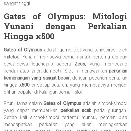
sangat tinggi.
Gates of Olympus: Mitologi
Yunani dengan Perkalian
Hingga x500
Gates of Olympus
adalah game slot yang terinspirasi oleh
mitologi Yunani, membawa pemain untuk bertemu dengan
dewa-dewa legendaris seperti
Zeus
, yang memegang
kendali atas langit dan petir. Slot ini menawarkan
perkalian
kemenangan yang sangat besar
, dengan pecahan perkalian
hingga
x500
di setiap putaran, yang membuatnya menjadi
pilihan populer di kalangan pemain slot.
Fitur utama dalam
Gates of Olympus
adalah simbol-simbol
yang dapat memberikan
perkalian acak
pada gulungan.
Setiap kali simbol-simbol tertentu muncul, pemain bisa
mendapatkan perkalian yang akan meningkatkan