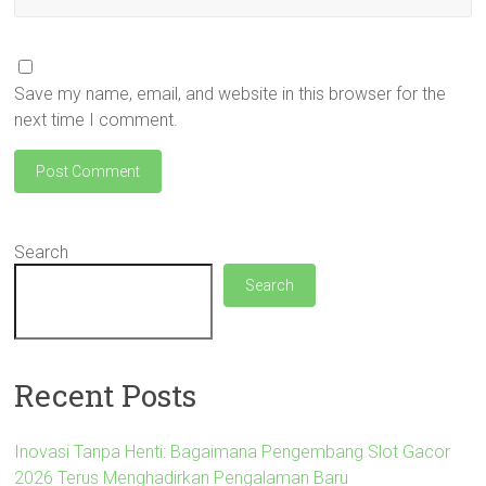
Save my name, email, and website in this browser for the
next time I comment.
Search
Search
Recent Posts
Inovasi Tanpa Henti: Bagaimana Pengembang Slot Gacor
2026 Terus Menghadirkan Pengalaman Baru