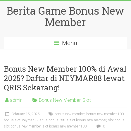
Skip
Berita Game Bonus New
to
content
Member
Menu
Bonus New Member 100% di Awal
2025? Daftar di NEYMAR88 lewat
QRIS Sekarang!
admin
Bonus New Member
,
Slot
February 15, 2025
bonus new member
,
bonus new member 100
,
bonus slot
,
neymar88
,
situs bonus
,
situs slot bonus new member
,
slot bonus
,
slot bonus new member
,
slot bonus new member 100
0