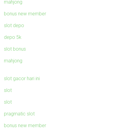
mahjong
bonus new member
slot depo
depo 5k
slot bonus
mahjong
slot gacor hari ini
slot
slot
pragmatic slot
bonus new member