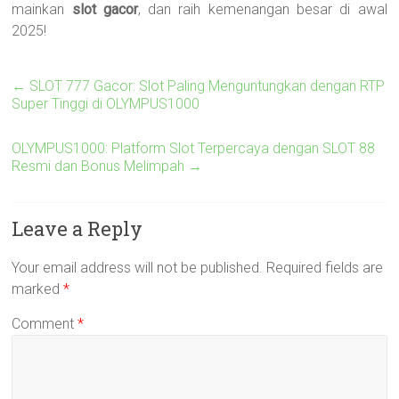
mainkan
slot gacor
, dan raih kemenangan besar di awal
2025!
←
SLOT 777 Gacor: Slot Paling Menguntungkan dengan RTP
Super Tinggi di OLYMPUS1000
OLYMPUS1000: Platform Slot Terpercaya dengan SLOT 88
Resmi dan Bonus Melimpah
→
Leave a Reply
Your email address will not be published.
Required fields are
marked
*
Comment
*