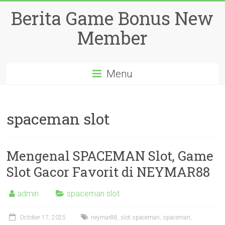
Skip
Berita Game Bonus New
to
content
Member
Menu
spaceman slot
Mengenal SPACEMAN Slot, Game
Slot Gacor Favorit di NEYMAR88
admin
spaceman slot
October 17, 2025
neymar88
,
slot spaceman
,
spaceman
,