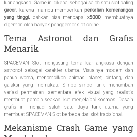
luar angkasa. Game ini dikenal sebagai salah satu slot paling
gacor
, karena mampu memberikan
perkalian kemenangan
yang tinggi
, bahkan bisa mencapai
x5000
, membuatnya
digemari oleh banyak penggemar slot online.
Tema Astronot dan Grafis
Menarik
SPACEMAN Slot mengusung tema luar angkasa dengan
astronot sebagai karakter utama. Visualnya modern dan
penuh warna, menampilkan animasi planet, bintang, dan
galaksi yang memukau. Simbol-simbol unik menambah
variasi permainan, sementara efek visual yang realistis
membuat pemain seakan ikut menjelajahi kosmos. Desain
grafis ini menjadi salah satu daya tarik utama yang
membuat SPACEMAN Slot berbeda dari slot tradisional.
Mekanisme Crash Game yang