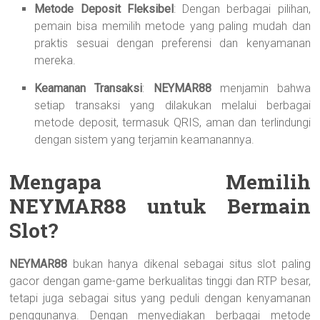
Metode Deposit Fleksibel
: Dengan berbagai pilihan,
pemain bisa memilih metode yang paling mudah dan
praktis sesuai dengan preferensi dan kenyamanan
mereka.
Keamanan Transaksi
:
NEYMAR88
menjamin bahwa
setiap transaksi yang dilakukan melalui berbagai
metode deposit, termasuk QRIS, aman dan terlindungi
dengan sistem yang terjamin keamanannya.
Mengapa Memilih
NEYMAR88 untuk Bermain
Slot?
NEYMAR88
bukan hanya dikenal sebagai situs slot paling
gacor dengan game-game berkualitas tinggi dan RTP besar,
tetapi juga sebagai situs yang peduli dengan kenyamanan
penggunanya. Dengan menyediakan berbagai metode