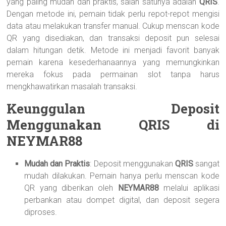
yang paling mudah dan praktis, salah satunya adalah
QRIS
.
Dengan metode ini, pemain tidak perlu repot-repot mengisi
data atau melakukan transfer manual. Cukup menscan kode
QR yang disediakan, dan transaksi deposit pun selesai
dalam hitungan detik. Metode ini menjadi favorit banyak
pemain karena kesederhanaannya yang memungkinkan
mereka fokus pada permainan slot tanpa harus
mengkhawatirkan masalah transaksi.
Keunggulan Deposit
Menggunakan QRIS di
NEYMAR88
Mudah dan Praktis
: Deposit menggunakan
QRIS
sangat
mudah dilakukan. Pemain hanya perlu menscan kode
QR yang diberikan oleh
NEYMAR88
melalui aplikasi
perbankan atau dompet digital, dan deposit segera
diproses.