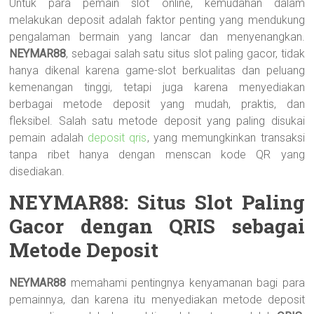
Untuk para pemain slot online, kemudahan dalam
melakukan deposit adalah faktor penting yang mendukung
pengalaman bermain yang lancar dan menyenangkan.
NEYMAR88
, sebagai salah satu situs slot paling gacor, tidak
hanya dikenal karena game-slot berkualitas dan peluang
kemenangan tinggi, tetapi juga karena menyediakan
berbagai metode deposit yang mudah, praktis, dan
fleksibel. Salah satu metode deposit yang paling disukai
pemain adalah
deposit qris
, yang memungkinkan transaksi
tanpa ribet hanya dengan menscan kode QR yang
disediakan.
NEYMAR88: Situs Slot Paling
Gacor dengan QRIS sebagai
Metode Deposit
NEYMAR88
memahami pentingnya kenyamanan bagi para
pemainnya, dan karena itu menyediakan metode deposit