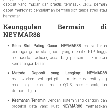
deposit yang mudah dan praktis, termasuk QRIS, pemain
dapat menikmati pengalaman bermain slot tanpa stres atau
hambatan.
Keunggulan Bermain di
NEYMAR88
Situs Slot Paling Gacor
:
NEYMAR88
menyediakan
berbagai game slot gacor yang memiliki RTP tinggi,
memberikan peluang besar bagi pemain untuk meraih
kemenangan besar.
Metode Deposit yang Lengkap
:
NEYMAR88
menawarkan berbagai pilihan metode deposit yang
mudah digunakan, termasuk QRIS, transfer bank, dan
dompet digital.
Keamanan Terjamin
: Dengan sistem yang canggih dan
proteksi data yang kuat,
NEYMAR88
memastikan