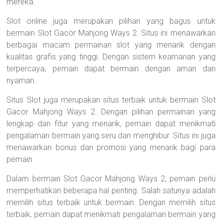
mereka.
Slot online juga merupakan pilihan yang bagus untuk
bermain Slot Gacor Mahjong Ways 2. Situs ini menawarkan
berbagai macam permainan slot yang menarik dengan
kualitas grafis yang tinggi. Dengan sistem keamanan yang
terpercaya, pemain dapat bermain dengan aman dan
nyaman.
Situs Slot juga merupakan situs terbaik untuk bermain Slot
Gacor Mahjong Ways 2. Dengan pilihan permainan yang
lengkap dan fitur yang menarik, pemain dapat menikmati
pengalaman bermain yang seru dan menghibur. Situs ini juga
menawarkan bonus dan promosi yang menarik bagi para
pemain.
Dalam bermain Slot Gacor Mahjong Ways 2, pemain perlu
memperhatikan beberapa hal penting. Salah satunya adalah
memilih situs terbaik untuk bermain. Dengan memilih situs
terbaik, pemain dapat menikmati pengalaman bermain yang