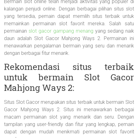
Bermain slot online telah menjadi aktivitas yang populer di
kalangan penjudi online. Dengan berbagai pilihan situs slot
yang tersedia, pemain dapat memilih situs terbaik untuk
memainkan permainan slot favorit mereka. Salah satu
permainan
slot gacor gampang menang
yang sedang naik
daun adalah Slot Gacor Mahjong Ways 2. Permainan ini
menawarkan pengalaman bermain yang seru dan menarik
dengan berbagai fitur menarik.
Rekomendasi situs terbaik
untuk bermain Slot Gacor
Mahjong Ways 2:
Situs Slot Gacor merupakan situs terbaik untuk bermain Slot
Gacor Mahjong Ways 2. Situs ini menawarkan berbagai
macam permainan slot yang menarik dan seru. Dengan
tampilan yang user-friendly dan fitur yang lengkap, pemain
dapat dengan mudah menikmati permainan slot favorit