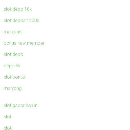
slot depo 10k
slot deposit 5000
mahjong
bonus new member
slot depo
depo 5k
slot bonus
mahjong
slot gacor hari ini
slot
slot