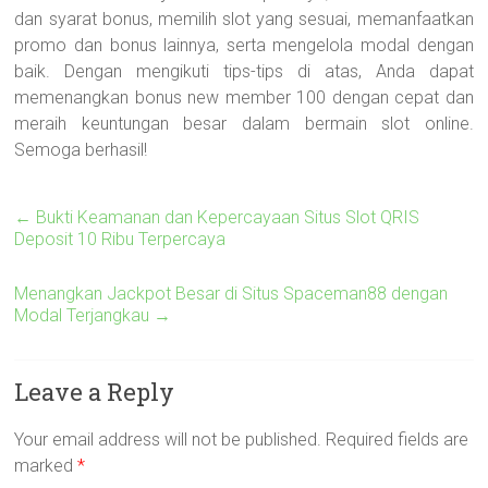
dan syarat bonus, memilih slot yang sesuai, memanfaatkan
promo dan bonus lainnya, serta mengelola modal dengan
baik. Dengan mengikuti tips-tips di atas, Anda dapat
memenangkan bonus new member 100 dengan cepat dan
meraih keuntungan besar dalam bermain slot online.
Semoga berhasil!
←
Bukti Keamanan dan Kepercayaan Situs Slot QRIS
Deposit 10 Ribu Terpercaya
Menangkan Jackpot Besar di Situs Spaceman88 dengan
Modal Terjangkau
→
Leave a Reply
Your email address will not be published.
Required fields are
marked
*