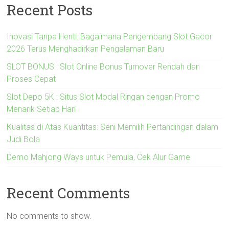
Recent Posts
Inovasi Tanpa Henti: Bagaimana Pengembang Slot Gacor
2026 Terus Menghadirkan Pengalaman Baru
SLOT BONUS : Slot Online Bonus Turnover Rendah dan
Proses Cepat
Slot Depo 5K : Situs Slot Modal Ringan dengan Promo
Menarik Setiap Hari
Kualitas di Atas Kuantitas: Seni Memilih Pertandingan dalam
Judi Bola
Demo Mahjong Ways untuk Pemula, Cek Alur Game
Recent Comments
No comments to show.