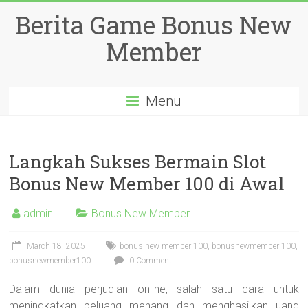
Skip
Berita Game Bonus New
to
content
Member
Menu
Langkah Sukses Bermain Slot
Bonus New Member 100 di Awal
admin
Bonus New Member
March 18, 2025
bonus new member 100
,
bonusnewmember 100
,
bonusnewmember100
0 Comment
Dalam dunia perjudian online, salah satu cara untuk
meningkatkan peluang menang dan menghasilkan uang