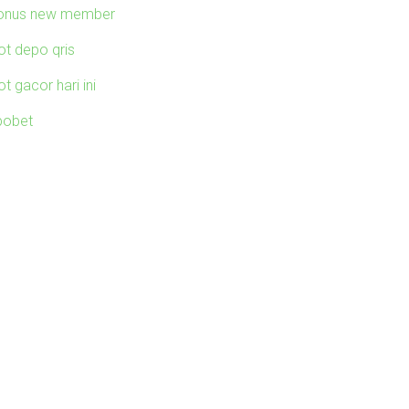
onus new member
ot depo qris
ot gacor hari ini
bobet