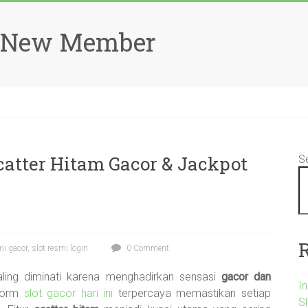
s New Member
atter Hitam Gacor & Jackpot
S
mi gacor
,
slot resmi login
0 Comment
aling diminati karena menghadirkan sensasi
gacor dan
I
tform
slot gacor hari ini
terpercaya memastikan setiap
S