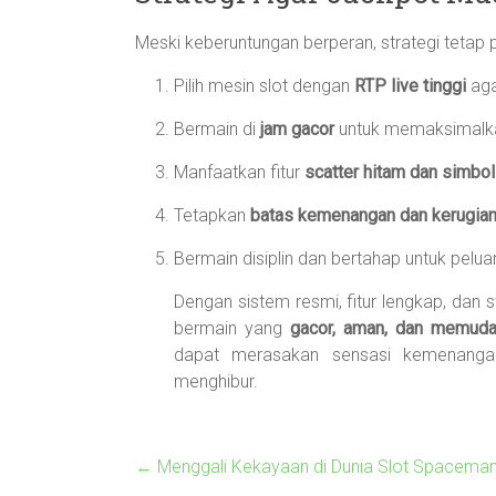
Meski keberuntungan berperan, strategi tetap p
Pilih mesin slot dengan
RTP live tinggi
agar
Bermain di
jam gacor
untuk memaksimalka
Manfaatkan fitur
scatter hitam dan simbol 
Tetapkan
batas kemenangan dan kerugia
Bermain disiplin dan bertahap untuk pelua
Dengan sistem resmi, fitur lengkap, dan s
bermain yang
gacor, aman, dan memuda
dapat merasakan sensasi kemenangan
menghibur.
←
Menggali Kekayaan di Dunia Slot Spacema