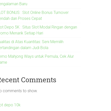
engalaman Baru
LOT BONUS : Slot Online Bonus Turnover
endah dan Proses Cepat
lot Depo 5K : Situs Slot Modal Ringan dengan
romo Menarik Setiap Hari
alitas di Atas Kuantitas: Seni Memilih
ertandingan dalam Judi Bola
emo Mahjong Ways untuk Pemula, Cek Alur
ame
Recent Comments
o comments to show.
lot depo 10k