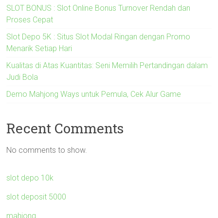
SLOT BONUS : Slot Online Bonus Turnover Rendah dan
Proses Cepat
Slot Depo 5K : Situs Slot Modal Ringan dengan Promo
Menarik Setiap Hari
Kualitas di Atas Kuantitas: Seni Memilih Pertandingan dalam
Judi Bola
Demo Mahjong Ways untuk Pemula, Cek Alur Game
Recent Comments
No comments to show.
slot depo 10k
slot deposit 5000
mahjong