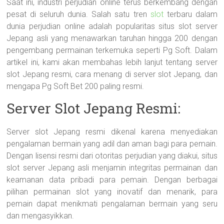
Saat ini, industri perjudian online terus berkembang dengan
pesat di seluruh dunia. Salah satu tren
slot
terbaru dalam
dunia perjudian online adalah popularitas situs slot server
Jepang asli yang menawarkan taruhan hingga 200 dengan
pengembang permainan terkemuka seperti Pg Soft. Dalam
artikel ini, kami akan membahas lebih lanjut tentang server
slot Jepang resmi, cara menang di server slot Jepang, dan
mengapa Pg Soft Bet 200 paling resmi.
Server Slot Jepang Resmi:
Server slot Jepang resmi dikenal karena menyediakan
pengalaman bermain yang adil dan aman bagi para pemain.
Dengan lisensi resmi dari otoritas perjudian yang diakui, situs
slot server Jepang asli menjamin integritas permainan dan
keamanan data pribadi para pemain. Dengan berbagai
pilihan permainan slot yang inovatif dan menarik, para
pemain dapat menikmati pengalaman bermain yang seru
dan mengasyikkan.