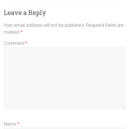
Leave a Reply
Your email address will not be published.
Required fields are
marked
*
Comment
*
Name
*