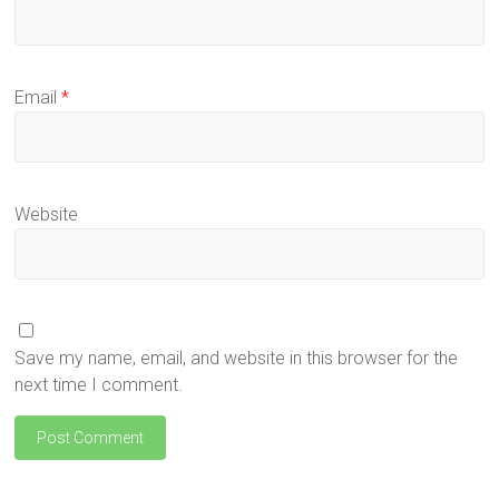
Email
*
Website
Save my name, email, and website in this browser for the
next time I comment.