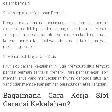
dalam bermain.
2. Meningkatkan Kepuasan Pemain
Dengan adanya jaminan perlindungan atas kerugian, pemain
akan merasa lebih puas dan senang dalam bermain. Mereka
tidak perlu merasa stres atau cemas akan kehilangan uang
karena mereka tahu bahwa ada garansi kekalahan yang
melindungi mereka.
3. Menambah Daya Tarik Situs
Fitur slot garansi kekalahan ini juga membuat situs tempat
pemain bermain semakin menarik. Para pemain akan lebih
memilih situs yang menyediakan fitur ini daripada situs lain
yang tidak memberikan jaminan perlindungan atas kerugian.
Bagaimana Cara Kerja Slot
Garansi Kekalahan?