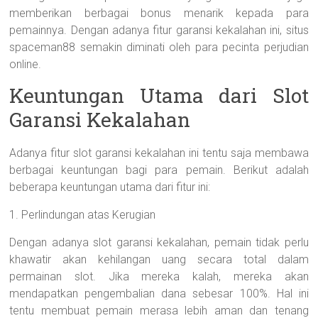
memberikan berbagai bonus menarik kepada para
pemainnya. Dengan adanya fitur garansi kekalahan ini, situs
spaceman88 semakin diminati oleh para pecinta perjudian
online.
Keuntungan Utama dari Slot
Garansi Kekalahan
Adanya fitur slot garansi kekalahan ini tentu saja membawa
berbagai keuntungan bagi para pemain. Berikut adalah
beberapa keuntungan utama dari fitur ini:
1. Perlindungan atas Kerugian
Dengan adanya slot garansi kekalahan, pemain tidak perlu
khawatir akan kehilangan uang secara total dalam
permainan slot. Jika mereka kalah, mereka akan
mendapatkan pengembalian dana sebesar 100%. Hal ini
tentu membuat pemain merasa lebih aman dan tenang