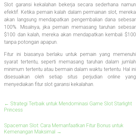
Slot garansi kekalahan bekerja secara sederhana namun
efektif. Ketika pemain kalah dalam permainan slot, mereka
akan langsung mendapatkan pengembalian dana sebesar
100%. Misalnya, jika pemain memasang taruhan sebesar
$100 dan kalah, mereka akan mendapatkan kembali $100
tanpa potongan apapun.
Fitur ini biasanya berlaku untuk pemain yang memenuhi
syarat tertentu, seperti memasang taruhan dalam jumlah
minimum tertentu atau bermain dalam waktu tertentu. Hal ini
disesuaikan oleh setiap situs perjudian online yang
menyediakan fitur slot garansi kekalahan.
←
Strategi Terbaik untuk Mendominasi Game Slot Starlight
Princess
Spaceman Slot: Cara Memanfaatkan Fitur Bonus untuk
Kemenangan Maksimal
→