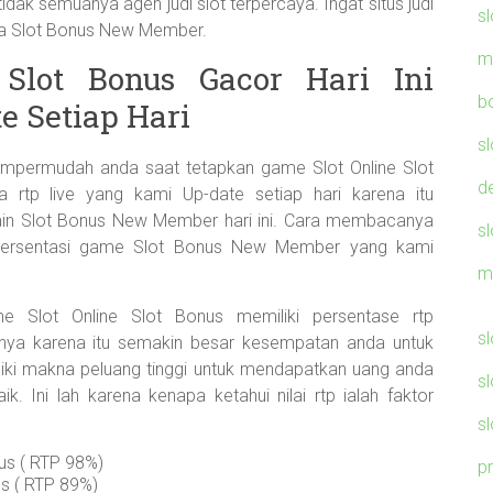
tidak semuanya agen judi slot terpercaya. Ingat situs judi
s
nya Slot Bonus New Member.
m
 Slot Bonus Gacor Hari Ini
b
e Setiap Hari
s
 mempermudah anda saat tetapkan game Slot Online Slot
d
 rtp live yang kami Up-date setiap hari karena itu
in Slot Bonus New Member hari ini. Cara membacanya
s
t persentasi game Slot Bonus New Member yang kami
m
me Slot Online Slot Bonus memiliki persentase rtp
sl
enya karena itu semakin besar kesempatan anda untuk
liki makna peluang tinggi untuk mendapatkan uang anda
sl
Ini lah karena kenapa ketahui nilai rtp ialah faktor
sl
s ( RTP 98%)
p
s ( RTP 89%)