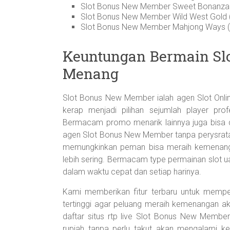
Slot Bonus New Member Sweet Bonanza 
Slot Bonus New Member Wild West Gold 
Slot Bonus New Member Mahjong Ways (
Keuntungan Bermain Slo
Menang
Slot Bonus New Member ialah agen Slot Onli
kerap menjadi pilihan sejumlah player pro
Bermacam promo menarik lainnya juga bisa 
agen Slot Bonus New Member tanpa perysrata
memungkinkan peman bisa meraih kemenang
lebih sering. Bermacam type permainan slot uan
dalam waktu cepat dan setiap harinya.
Kami memberikan fitur terbaru untuk memperb
tertinggi agar peluang meraih kemenangan akan
daftar situs rtp live Slot Bonus New Member
rupiah tanpa perlu takut akan mengalami k