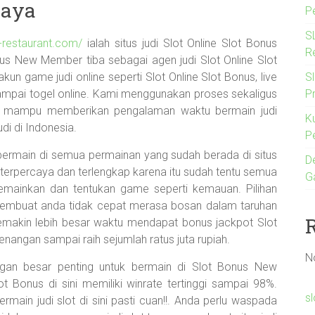
caya
P
S
-restaurant.com/
ialah situs judi Slot Online Slot Bonus
R
nus New Member tiba sebagai agen judi Slot Online Slot
 game judi online seperti Slot Online Slot Bonus, live
S
 sampai togel online. Kami menggunakan proses sekaligus
P
ar mampu memberikan pengalaman waktu bermain judi
Ku
udi di Indonesia.
P
ermain di semua permainan yang sudah berada di situs
D
s terpercaya dan terlengkap karena itu sudah tentu semua
G
emainkan dan tentukan game seperti kemauan. Pilihan
membuat anda tidak cepat merasa bosan dalam taruhan
akin lebih besar waktu mendapat bonus jackpot Slot
enangan sampai raih sejumlah ratus juta rupiah.
N
gan besar penting untuk bermain di Slot Bonus New
Bonus di sini memiliki winrate tertinggi sampai 98%.
s
rmain judi slot di sini pasti cuan!!. Anda perlu waspada