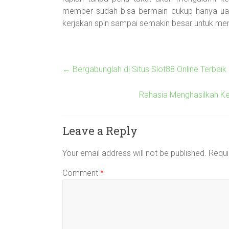
member sudah bisa bermain cukup hanya uan
kerjakan spin sampai semakin besar untuk mer
←
Bergabunglah di Situs Slot88 Online Terbaik
Rahasia Menghasilkan Ke
Leave a Reply
Your email address will not be published.
Requi
Comment
*