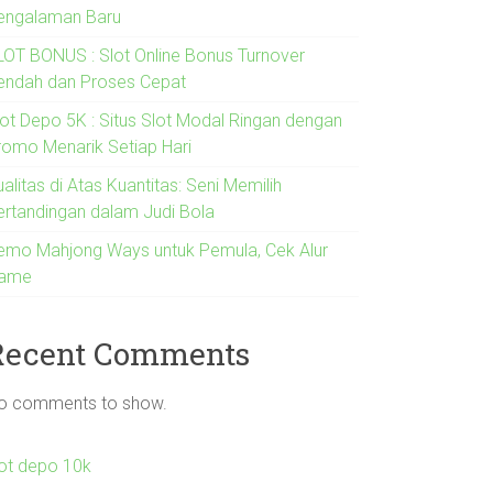
engalaman Baru
LOT BONUS : Slot Online Bonus Turnover
endah dan Proses Cepat
lot Depo 5K : Situs Slot Modal Ringan dengan
romo Menarik Setiap Hari
alitas di Atas Kuantitas: Seni Memilih
ertandingan dalam Judi Bola
emo Mahjong Ways untuk Pemula, Cek Alur
ame
Recent Comments
o comments to show.
lot depo 10k