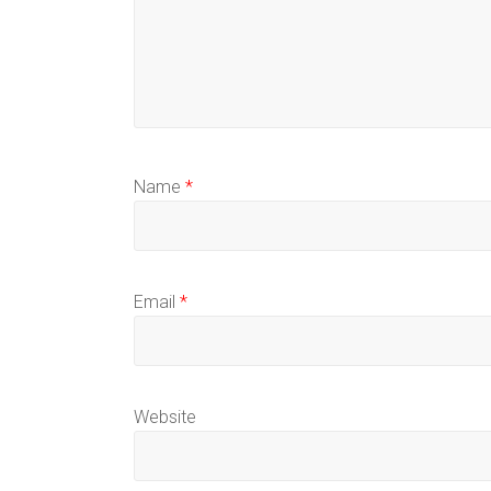
Name
*
Email
*
Website