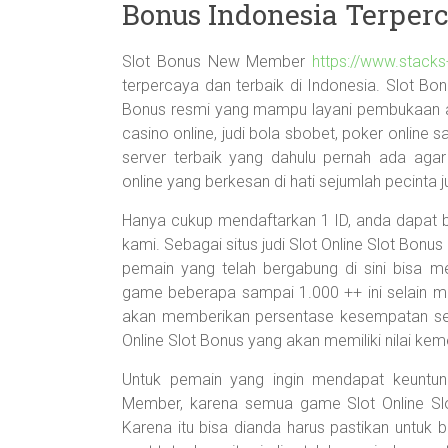
Bonus Indonesia Terper
Slot Bonus New Member
https://www.stacks
terpercaya dan terbaik di Indonesia. Slot Bo
Bonus resmi yang mampu layani pembukaan akun
casino online, judi bola sbobet, poker online
server terbaik yang dahulu pernah ada ag
online yang berkesan di hati sejumlah pecinta j
Hanya cukup mendaftarkan 1 ID, anda dapat b
kami. Sebagai situs judi Slot Online Slot Bonu
pemain yang telah bergabung di sini bisa m
game beberapa sampai 1.000 ++ ini selain 
akan memberikan persentase kesempatan sem
Online Slot Bonus yang akan memiliki nilai kem
Untuk pemain yang ingin mendapat keuntun
Member, karena semua game Slot Online Slot 
Karena itu bisa dianda harus pastikan untuk be