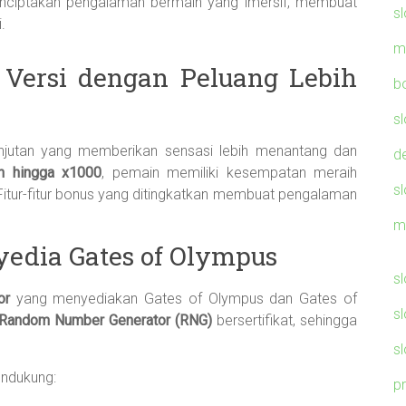
nciptakan pengalaman bermain yang imersif, membuat
s
.
m
 Versi dengan Peluang Lebih
b
s
njutan yang memberikan sensasi lebih menantang dan
d
an hingga x1000
, pemain memiliki kesempatan meraih
s
tur-fitur bonus yang ditingkatkan membuat pengalaman
m
edia Gates of Olympus
sl
or
yang menyediakan Gates of Olympus dan Gates of
sl
Random Number Generator (RNG)
bersertifikat, sehingga
sl
ndukung:
p