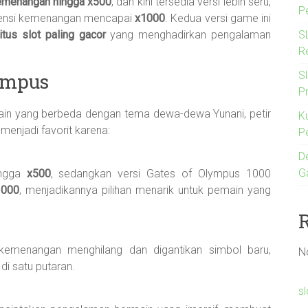
kemenangan hingga x500
, dan kini tersedia versi lebih seru,
P
tensi kemenangan mencapai
x1000
. Kedua versi game ini
itus slot paling gacor
yang menghadirkan pengalaman
S
R
ympus
S
P
in yang berbeda dengan tema dewa-dewa Yunani, petir
Ku
 menjadi favorit karena:
P
D
G
ingga
x500
, sedangkan versi Gates of Olympus 1000
1000
, menjadikannya pilihan menarik untuk pemain yang
emenangan menghilang dan digantikan simbol baru,
N
i satu putaran.
s