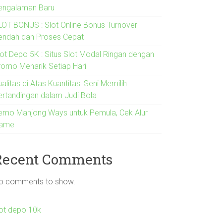
engalaman Baru
LOT BONUS : Slot Online Bonus Turnover
endah dan Proses Cepat
lot Depo 5K : Situs Slot Modal Ringan dengan
romo Menarik Setiap Hari
alitas di Atas Kuantitas: Seni Memilih
ertandingan dalam Judi Bola
emo Mahjong Ways untuk Pemula, Cek Alur
ame
Recent Comments
o comments to show.
lot depo 10k