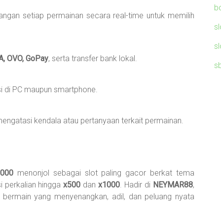
b
gan setiap permainan secara real-time untuk memilih
sl
sl
A, OVO, GoPay
, serta transfer bank lokal.
s
 di PC maupun smartphone.
ngatasi kendala atau pertanyaan terkait permainan.
1000
menonjol sebagai slot paling gacor berkat tema
i perkalian hingga
x500
dan
x1000
. Hadir di
NEYMAR88
,
 bermain yang menyenangkan, adil, dan peluang nyata