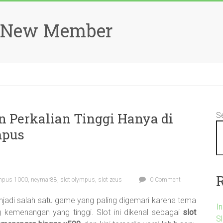
s New Member
n Perkalian Tinggi Hanya di
S
mpus
ympus 1000
,
neymar88
,
slot olympus
,
slot zeus
0 Comment
jadi salah satu game yang paling digemari karena tema
I
 kemenangan yang tinggi. Slot ini dikenal sebagai
slot
S