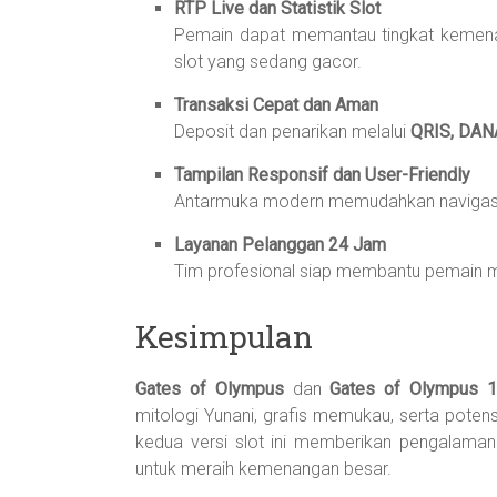
RTP Live dan Statistik Slot
Pemain dapat memantau tingkat kemenan
slot yang sedang gacor.
Transaksi Cepat dan Aman
Deposit dan penarikan melalui
QRIS, DAN
Tampilan Responsif dan User-Friendly
Antarmuka modern memudahkan navigasi
Layanan Pelanggan 24 Jam
Tim profesional siap membantu pemain me
Kesimpulan
Gates of Olympus
dan
Gates of Olympus 
mitologi Yunani, grafis memukau, serta potens
kedua versi slot ini memberikan pengalaman
untuk meraih kemenangan besar.