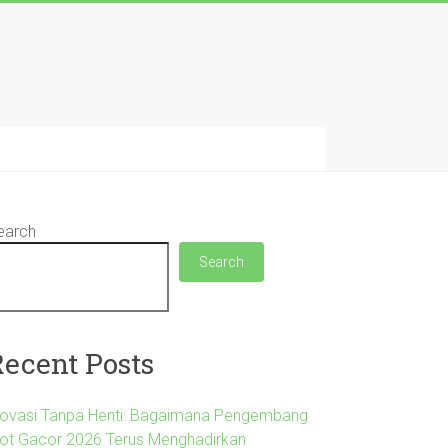
earch
Search
Recent Posts
novasi Tanpa Henti: Bagaimana Pengembang
lot Gacor 2026 Terus Menghadirkan