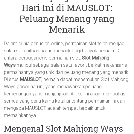
Hari Ini di MAUSLOT:
Peluang Menang yang
Menarik
Dalam dunia perjudian online, permainan slot telah menjadi
salah satu pilihan paling menarik bagi banyak pemain. Di
antara berbagai jenis permainan slot,
Slot Mahjong
Ways
muncul sebagai salah satu favorit berkat mekanisme
permainannya yang unik dan peluang menang yang menarik.
Di situs
MAUSLOT
, pemain dapat menemukan Slot Mahjong
Ways gacor hari ini, yang menawarkan peluang
kemenangan yang menjanjikan. Artikel ini akan membahas
semua yang perlu kamu ketahui tentang permainan ini dan
mengapa MAUSLOT adalah tempat terbaik untuk
memainkannya.
Mengenal Slot Mahjong Ways