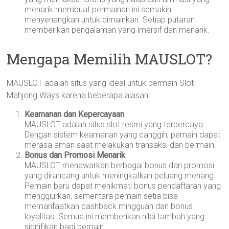
menarik membuat permainan ini semakin
menyenangkan untuk dimainkan. Setiap putaran
memberikan pengalaman yang imersif dan menarik.
Mengapa Memilih MAUSLOT?
MAUSLOT adalah situs yang ideal untuk bermain Slot
Mahjong Ways karena beberapa alasan:
Keamanan dan Kepercayaan
MAUSLOT adalah situs slot resmi yang terpercaya.
Dengan sistem keamanan yang canggih, pemain dapat
merasa aman saat melakukan transaksi dan bermain.
Bonus dan Promosi Menarik
MAUSLOT menawarkan berbagai bonus dan promosi
yang dirancang untuk meningkatkan peluang menang.
Pemain baru dapat menikmati bonus pendaftaran yang
menggiurkan, sementara pemain setia bisa
memanfaatkan cashback mingguan dan bonus
loyalitas. Semua ini memberikan nilai tambah yang
signifikan bagi pemain.