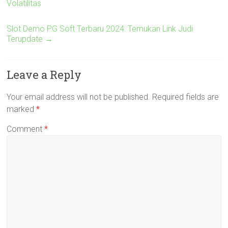
Volatilitas
Slot Demo PG Soft Terbaru 2024: Temukan Link Judi
Terupdate
→
Leave a Reply
Your email address will not be published.
Required fields are
marked
*
Comment
*