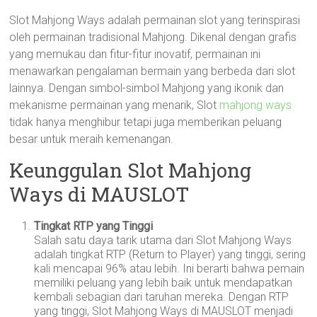
Slot Mahjong Ways adalah permainan slot yang terinspirasi
oleh permainan tradisional Mahjong. Dikenal dengan grafis
yang memukau dan fitur-fitur inovatif, permainan ini
menawarkan pengalaman bermain yang berbeda dari slot
lainnya. Dengan simbol-simbol Mahjong yang ikonik dan
mekanisme permainan yang menarik, Slot
mahjong ways
tidak hanya menghibur tetapi juga memberikan peluang
besar untuk meraih kemenangan.
Keunggulan Slot Mahjong
Ways di MAUSLOT
Tingkat RTP yang Tinggi
Salah satu daya tarik utama dari Slot Mahjong Ways
adalah tingkat RTP (Return to Player) yang tinggi, sering
kali mencapai 96% atau lebih. Ini berarti bahwa pemain
memiliki peluang yang lebih baik untuk mendapatkan
kembali sebagian dari taruhan mereka. Dengan RTP
yang tinggi, Slot Mahjong Ways di MAUSLOT menjadi