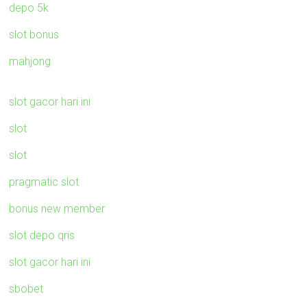
depo 5k
slot bonus
mahjong
slot gacor hari ini
slot
slot
pragmatic slot
bonus new member
slot depo qris
slot gacor hari ini
sbobet