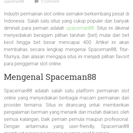
spaceman88
0 Comment
Industri permainan slot online semakin berkembang pesat di
Indonesia. Salah satu situs yang cukup populer dan banyak
diminati para pemain adalah
spaceman88
. Situs ini dikenal
menyediakan beragam pilihan taruhan (bet) mulai dari bet
kecil hingga bet besar mencapai 400. Artikel ini akan
membahas secara lengkap mengenai Spaceman88, fitur-
fiturnya, dan alasan mengapa situs ini menjadi pilihan favorit
para penggemar slot online.
Mengenal Spaceman88
Spaceman88 adalah salah satu platform permainan slot
online yang menyediakan berbagai macam permainan dari
provider ternama. Situs ini dirancang untuk memberikan
pengalaman bermain yang menarik dan mudah diakses oleh
semua kalangan, baik pemain pemula maupun profesional.
Dengan antarmuka yang user-friendly, Spaceman88