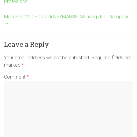
Profesional
Main Slot 200 Perak di NEYMAR88, Menang Jadi Gampang!
→
Leave a Reply
Your email address will not be published.
Required fields are
marked
*
Comment
*