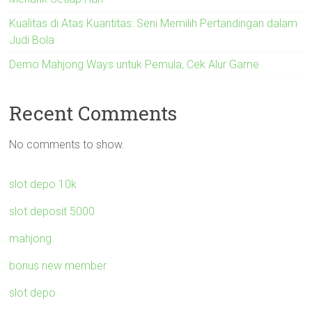
Kualitas di Atas Kuantitas: Seni Memilih Pertandingan dalam
Judi Bola
Demo Mahjong Ways untuk Pemula, Cek Alur Game
Recent Comments
No comments to show.
slot depo 10k
slot deposit 5000
mahjong
bonus new member
slot depo