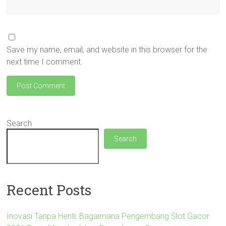
Save my name, email, and website in this browser for the
next time I comment.
Search
Search
Recent Posts
Inovasi Tanpa Henti: Bagaimana Pengembang Slot Gacor