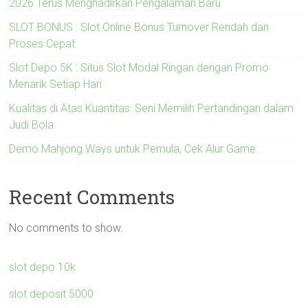
2026 Terus Menghadirkan Pengalaman Baru
SLOT BONUS : Slot Online Bonus Turnover Rendah dan
Proses Cepat
Slot Depo 5K : Situs Slot Modal Ringan dengan Promo
Menarik Setiap Hari
Kualitas di Atas Kuantitas: Seni Memilih Pertandingan dalam
Judi Bola
Demo Mahjong Ways untuk Pemula, Cek Alur Game
Recent Comments
No comments to show.
slot depo 10k
slot deposit 5000