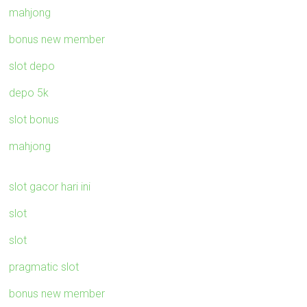
mahjong
bonus new member
slot depo
depo 5k
slot bonus
mahjong
slot gacor hari ini
slot
slot
pragmatic slot
bonus new member