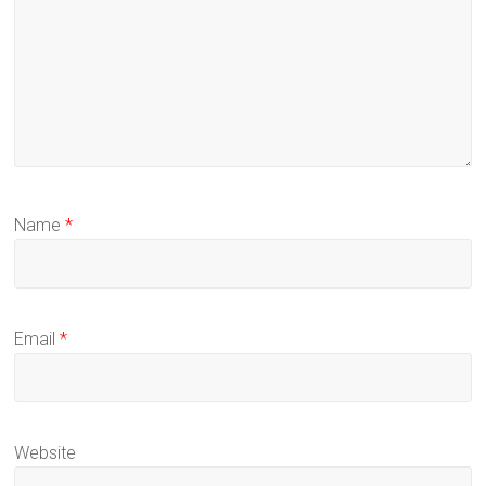
Name
*
Email
*
Website