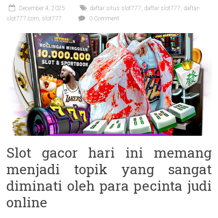
December 4, 2025
daftar situs slot777
,
daftar slot777
,
daftar-
slot777.com
,
slot777
0 Comment
Slot gacor hari ini memang
menjadi topik yang sangat
diminati oleh para pecinta judi
online