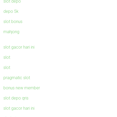
slot depo
depo 5k
slot bonus
mahjong
slot gacor hari ini
slot
slot
pragmatic slot
bonus new member
slot depo qris
slot gacor hari ini