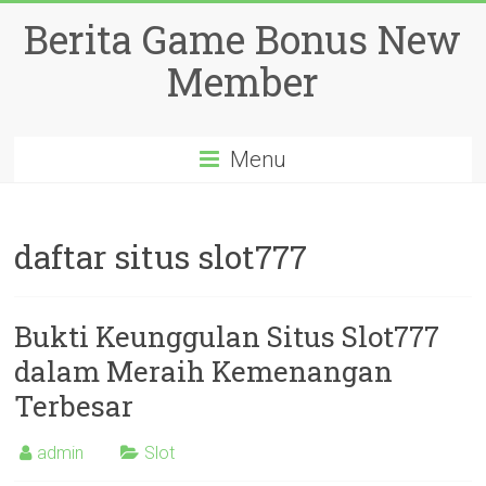
Skip
Berita Game Bonus New
to
content
Member
Menu
daftar situs slot777
Bukti Keunggulan Situs Slot777
dalam Meraih Kemenangan
Terbesar
admin
Slot