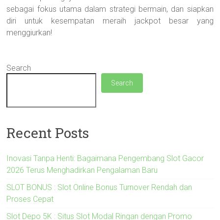
sebagai fokus utama dalam strategi bermain, dan siapkan
diri untuk kesempatan meraih jackpot besar yang
menggiurkan!
Search
Search
Recent Posts
Inovasi Tanpa Henti: Bagaimana Pengembang Slot Gacor
2026 Terus Menghadirkan Pengalaman Baru
SLOT BONUS : Slot Online Bonus Turnover Rendah dan
Proses Cepat
Slot Depo 5K : Situs Slot Modal Ringan dengan Promo