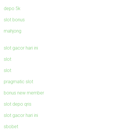
depo 5k
slot bonus
mahjong
slot gacor hari ini
slot
slot
pragmatic slot
bonus new member
slot depo qris
slot gacor hari ini
sbobet