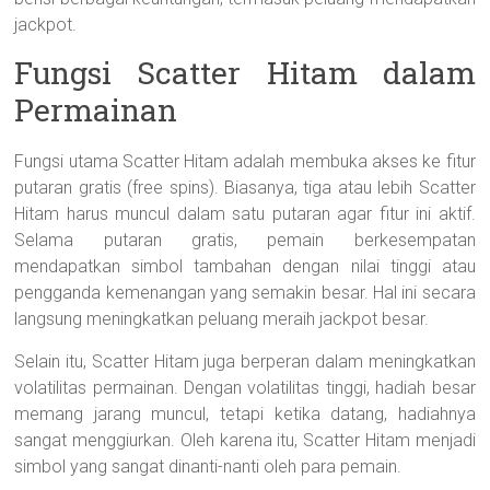
jackpot.
Fungsi Scatter Hitam dalam
Permainan
Fungsi utama Scatter Hitam adalah membuka akses ke fitur
putaran gratis (free spins). Biasanya, tiga atau lebih Scatter
Hitam harus muncul dalam satu putaran agar fitur ini aktif.
Selama putaran gratis, pemain berkesempatan
mendapatkan simbol tambahan dengan nilai tinggi atau
pengganda kemenangan yang semakin besar. Hal ini secara
langsung meningkatkan peluang meraih jackpot besar.
Selain itu, Scatter Hitam juga berperan dalam meningkatkan
volatilitas permainan. Dengan volatilitas tinggi, hadiah besar
memang jarang muncul, tetapi ketika datang, hadiahnya
sangat menggiurkan. Oleh karena itu, Scatter Hitam menjadi
simbol yang sangat dinanti-nanti oleh para pemain.