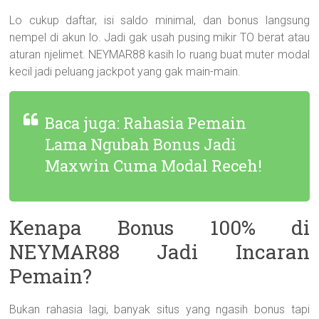
Lo cukup daftar, isi saldo minimal, dan bonus langsung
nempel di akun lo. Jadi gak usah pusing mikir TO berat atau
aturan njelimet. NEYMAR88 kasih lo ruang buat muter modal
kecil jadi peluang jackpot yang gak main-main.
Baca juga:
Rahasia Pemain
Lama Ngubah Bonus Jadi
Maxwin Cuma Modal Receh!
Kenapa Bonus 100% di
NEYMAR88 Jadi Incaran
Pemain?
Bukan rahasia lagi, banyak situs yang ngasih bonus tapi