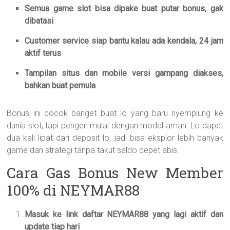
Semua game slot bisa dipake buat putar bonus, gak
dibatasi
Customer service siap bantu kalau ada kendala, 24 jam
aktif terus
Tampilan situs dan mobile versi gampang diakses,
bahkan buat pemula
Bonus ini cocok banget buat lo yang baru nyemplung ke
dunia slot, tapi pengen mulai dengan modal aman. Lo dapet
dua kali lipat dari deposit lo, jadi bisa eksplor lebih banyak
game dan strategi tanpa takut saldo cepet abis.
Cara Gas Bonus New Member
100% di NEYMAR88
Masuk ke link daftar NEYMAR88 yang lagi aktif dan
update tiap hari