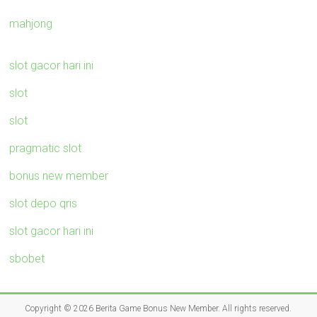
mahjong
slot gacor hari ini
slot
slot
pragmatic slot
bonus new member
slot depo qris
slot gacor hari ini
sbobet
Copyright © 2026
Berita Game Bonus New Member
. All rights reserved.