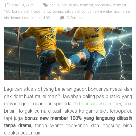
May 19, 2025
bonus
,
bonus new member
,
bonus new member
100
,
bonus slot
,
freebet
,
situs bonus
,
situs slot bonus new member neymar88
,
slot bonus new member 100
0 Comment
Lagi cari situs slot yang beneran gacor, bonusnya nyata, dan
gak ribet buat mulai main? Jawaban paling pas buat lo yang
doyan ngejar cuan dari spin adalah
bonus new member
, bro.
Di sini, lo gak cuma dikasih akses ke game slot terpopuler,
tapi juga
bonus new member 100% yang langsung dikasih
tanpa drama
, tanpa syarat aneh-aneh, dan langsung bisa
dipakai buat main.