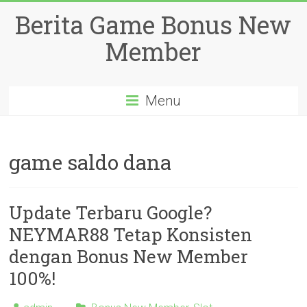
Skip
Berita Game Bonus New
to
content
Member
Menu
game saldo dana
Update Terbaru Google?
NEYMAR88 Tetap Konsisten
dengan Bonus New Member
100%!