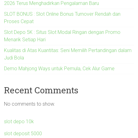
2026 Terus Menghadirkan Pengalaman Baru
SLOT BONUS : Slot Online Bonus Turnover Rendah dan
Proses Cepat
Slot Depo 5K : Situs Slot Modal Ringan dengan Promo
Menarik Setiap Hari
Kualitas di Atas Kuantitas: Seni Memilih Pertandingan dalam
Judi Bola
Demo Mahjong Ways untuk Pemula, Cek Alur Game
Recent Comments
No comments to show.
slot depo 10k
slot deposit 5000