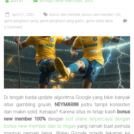
admin
Bonus New Member
,
Slot
April 21, 2025
bonus new member
,
bonus new member 100
,
game penghasil uang
,
game penghasil uang gratis
,
game saldo dana
0 Comment
Di tengah badai update algoritma Google yang bikin banyak
situs gambling goyah,
NEYMAR88
justru tampil konsisten
dan makin solid. Kenapa? Karena situs ini tetap kasih
bonus
new member 100%
dengan
slot online terpercaya dengan
bonus new member dan to ringan
yang ramah buat pemula
maupun pemain lama. Walau Google ngasih tekanan ke