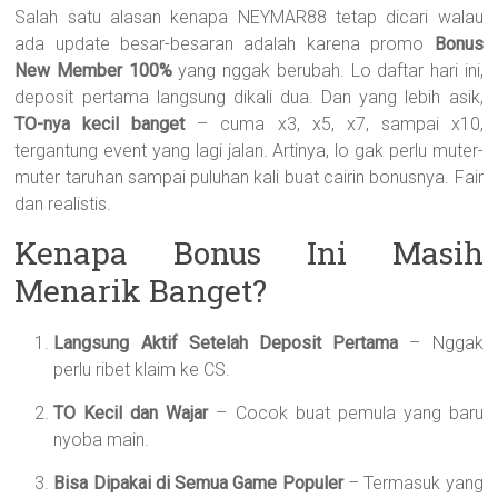
Salah satu alasan kenapa NEYMAR88 tetap dicari walau
ada update besar-besaran adalah karena promo
Bonus
New Member 100%
yang nggak berubah. Lo daftar hari ini,
deposit pertama langsung dikali dua. Dan yang lebih asik,
TO-nya kecil banget
– cuma x3, x5, x7, sampai x10,
tergantung event yang lagi jalan. Artinya, lo gak perlu muter-
muter taruhan sampai puluhan kali buat cairin bonusnya. Fair
dan realistis.
Kenapa Bonus Ini Masih
Menarik Banget?
Langsung Aktif Setelah Deposit Pertama
– Nggak
perlu ribet klaim ke CS.
TO Kecil dan Wajar
– Cocok buat pemula yang baru
nyoba main.
Bisa Dipakai di Semua Game Populer
– Termasuk yang