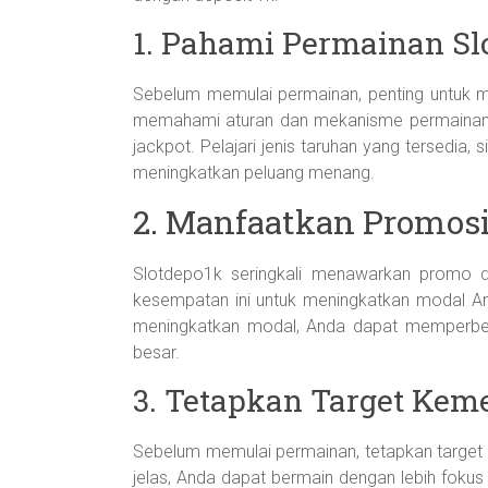
1. Pahami Permainan Sl
Sebelum memulai permainan, penting untuk m
memahami aturan dan mekanisme permainan,
jackpot. Pelajari jenis taruhan yang tersedia, 
meningkatkan peluang menang.
2. Manfaatkan Promos
Slotdepo1k seringkali menawarkan promo 
kesempatan ini untuk meningkatkan modal A
meningkatkan modal, Anda dapat memperbesa
besar.
3. Tetapkan Target Ke
Sebelum memulai permainan, tetapkan target 
jelas, Anda dapat bermain dengan lebih fokus 