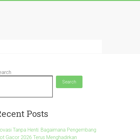
earch
Search
Recent Posts
novasi Tanpa Henti: Bagaimana Pengembang
lot Gacor 2026 Terus Menghadirkan