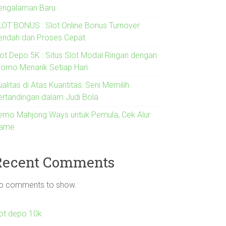
engalaman Baru
LOT BONUS : Slot Online Bonus Turnover
endah dan Proses Cepat
lot Depo 5K : Situs Slot Modal Ringan dengan
romo Menarik Setiap Hari
alitas di Atas Kuantitas: Seni Memilih
ertandingan dalam Judi Bola
emo Mahjong Ways untuk Pemula, Cek Alur
ame
Recent Comments
o comments to show.
lot depo 10k