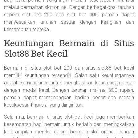
melalui permainan slot online. Dengan berbagai opsi taruhan
seperti slot bet 200 dan slot bet 400, pemain dapat
menyesuaikan taruhan sesuai dengan keinginan dan
kemampuan mereka.
Keuntungan Bermain di Situs
Slot88 Bet Kecil
Bermain di situs slot bet 200 dan situs slot88 bet kecil
memiliki keuntungan tersendiri. Salah satu keuntungannya
adalah kemungkinan untuk menghasilkan keuntungan besar
dengan modal kecil. Dengan taruhan minimal 200 rupiah,
pemain dapat memenangkan hadiah besar dan meraih
kesuksesan finansial yang diinginkan.
Selain itu, bermain di situs slot bet kecil juga memberikan
kesempatan bagi pemain untuk berlatih dan meningkatkan
keterampilan mereka dalam bermain slot online. Dengan