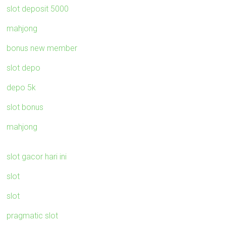
slot deposit 5000
mahjong
bonus new member
slot depo
depo 5k
slot bonus
mahjong
slot gacor hari ini
slot
slot
pragmatic slot