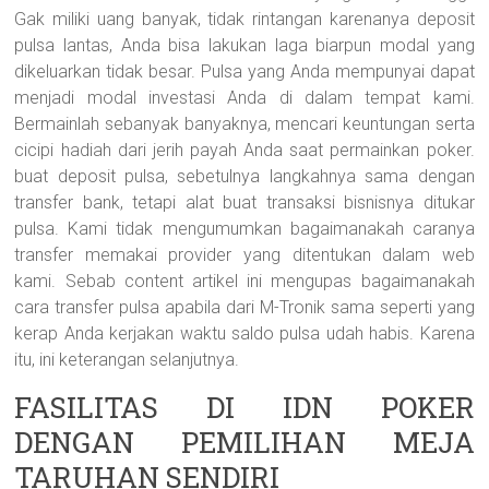
Gak miliki uang banyak, tidak rintangan karenanya deposit
pulsa lantas, Anda bisa lakukan laga biarpun modal yang
dikeluarkan tidak besar. Pulsa yang Anda mempunyai dapat
menjadi modal investasi Anda di dalam tempat kami.
Bermainlah sebanyak banyaknya, mencari keuntungan serta
cicipi hadiah dari jerih payah Anda saat permainkan poker.
buat deposit pulsa, sebetulnya langkahnya sama dengan
transfer bank, tetapi alat buat transaksi bisnisnya ditukar
pulsa. Kami tidak mengumumkan bagaimanakah caranya
transfer memakai provider yang ditentukan dalam web
kami. Sebab content artikel ini mengupas bagaimanakah
cara transfer pulsa apabila dari M-Tronik sama seperti yang
kerap Anda kerjakan waktu saldo pulsa udah habis. Karena
itu, ini keterangan selanjutnya.
FASILITAS DI IDN POKER
DENGAN PEMILIHAN MEJA
TARUHAN SENDIRI