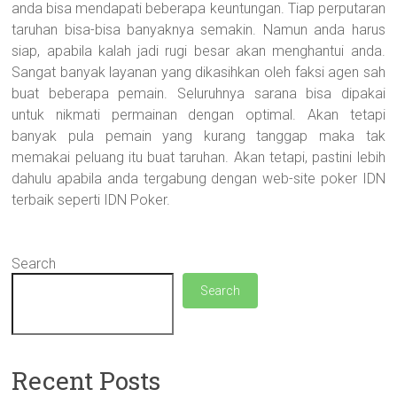
anda bisa mendapati beberapa keuntungan. Tiap perputaran
taruhan bisa-bisa banyaknya semakin. Namun anda harus
siap, apabila kalah jadi rugi besar akan menghantui anda.
Sangat banyak layanan yang dikasihkan oleh faksi agen sah
buat beberapa pemain. Seluruhnya sarana bisa dipakai
untuk nikmati permainan dengan optimal. Akan tetapi
banyak pula pemain yang kurang tanggap maka tak
memakai peluang itu buat taruhan. Akan tetapi, pastini lebih
dahulu apabila anda tergabung dengan web-site poker IDN
terbaik seperti IDN Poker.
Search
Search
Recent Posts