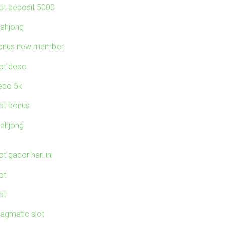
lot deposit 5000
ahjong
onus new member
lot depo
epo 5k
lot bonus
ahjong
ot gacor hari ini
ot
ot
ragmatic slot