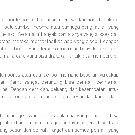
ine gacor terbaru di Indonesia menawarkan hadiah jackpot
h satu sumber income atau pun juga penghasilan yang
line slot. Selama ini banyak diantaranya yang sukses dan
t karena mereka memanfaatkan apa yang disebut dengan
pot dan bonus yang tersedia memang banyak sekali dan
imana cara yang bisa dilakukan untuk bisa memperoleh
dari bonus atau juga jackpot memang besarannya cukup
kan. Kamu sangat beruntung bisa bermain permainan
online. Dengan demikian, peluang dan kesempatan untuk
judi online slot ini juga sangat besar dan kamu akan
angun dijelaskan di atas adalah hal yang sangatlah bisa
praktekkan itu semua agar supaya segera bisa balik
ng besar dan berkali. Target dari semua pemain yang