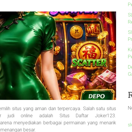
P
S
R
S
P
Ku
P
D
G
N
milih situs yang aman dan terpercaya. Salah satu situs
 judi online adalah Situs Daftar Joker123.
 karena menyediakan berbagai permainan yang menarik
s
emenangan besar.