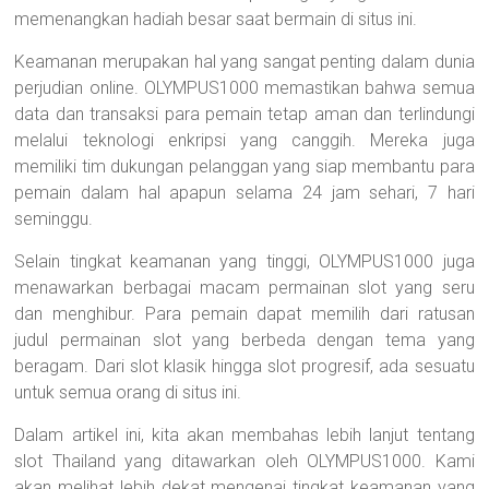
memenangkan hadiah besar saat bermain di situs ini.
Keamanan merupakan hal yang sangat penting dalam dunia
perjudian online. OLYMPUS1000 memastikan bahwa semua
data dan transaksi para pemain tetap aman dan terlindungi
melalui teknologi enkripsi yang canggih. Mereka juga
memiliki tim dukungan pelanggan yang siap membantu para
pemain dalam hal apapun selama 24 jam sehari, 7 hari
seminggu.
Selain tingkat keamanan yang tinggi, OLYMPUS1000 juga
menawarkan berbagai macam permainan slot yang seru
dan menghibur. Para pemain dapat memilih dari ratusan
judul permainan slot yang berbeda dengan tema yang
beragam. Dari slot klasik hingga slot progresif, ada sesuatu
untuk semua orang di situs ini.
Dalam artikel ini, kita akan membahas lebih lanjut tentang
slot Thailand yang ditawarkan oleh OLYMPUS1000. Kami
akan melihat lebih dekat mengenai tingkat keamanan yang