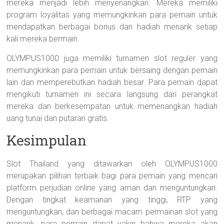
mereka menjadi lebih menyenangkan. Mereka memiliki
program loyalitas yang memungkinkan para pemain untuk
mendapatkan berbagai bonus dan hadiah menarik setiap
kali mereka bermain.
OLYMPUS1000 juga memiliki turnamen slot reguler yang
memungkinkan para pemain untuk bersaing dengan pemain
lain dan memperebutkan hadiah besar. Para pemain dapat
mengikuti turnamen ini secara langsung dari perangkat
mereka dan berkesempatan untuk memenangkan hadiah
uang tunai dan putaran gratis.
Kesimpulan
Slot Thailand yang ditawarkan oleh OLYMPUS1000
merupakan pilihan terbaik bagi para pemain yang mencari
platform perjudian online yang aman dan menguntungkan.
Dengan tingkat keamanan yang tinggi, RTP yang
menguntungkan, dan berbagai macam permainan slot yang
menarik, para pemain dapat yakin bahwa mereka akan