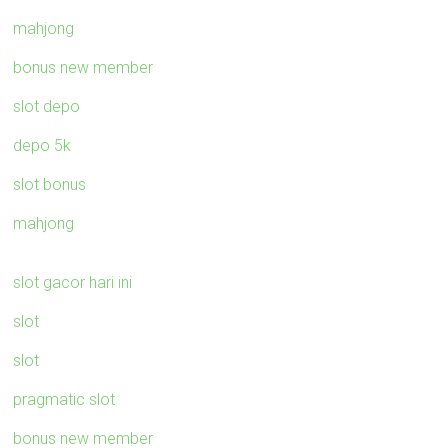
mahjong
bonus new member
slot depo
depo 5k
slot bonus
mahjong
slot gacor hari ini
slot
slot
pragmatic slot
bonus new member