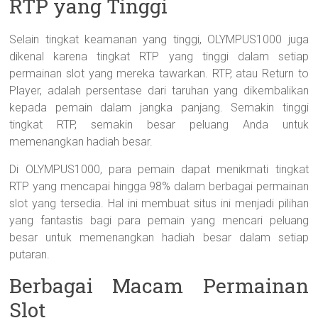
RTP yang Tinggi
Selain tingkat keamanan yang tinggi, OLYMPUS1000 juga
dikenal karena tingkat RTP yang tinggi dalam setiap
permainan slot yang mereka tawarkan. RTP, atau Return to
Player, adalah persentase dari taruhan yang dikembalikan
kepada pemain dalam jangka panjang. Semakin tinggi
tingkat RTP, semakin besar peluang Anda untuk
memenangkan hadiah besar.
Di OLYMPUS1000, para pemain dapat menikmati tingkat
RTP yang mencapai hingga 98% dalam berbagai permainan
slot yang tersedia. Hal ini membuat situs ini menjadi pilihan
yang fantastis bagi para pemain yang mencari peluang
besar untuk memenangkan hadiah besar dalam setiap
putaran.
Berbagai Macam Permainan
Slot