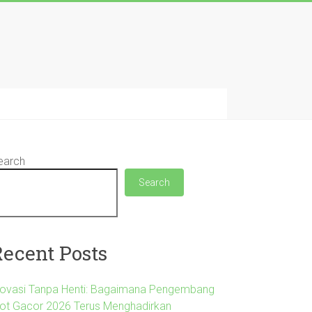
earch
Search
Recent Posts
novasi Tanpa Henti: Bagaimana Pengembang
lot Gacor 2026 Terus Menghadirkan