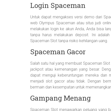
Login Spaceman
Untuk dapat mengakses versi demo dari Space
web Olympus Spaceman atau situs judi onlin
melakukan login ke akun Anda, Anda bisa 
tanpa harus melakukan deposit. Ini adalah
Spaceman Slot tanpa risiko kehilangan uang.
Spaceman Gacor
Salah satu hal yang membuat Spaceman Slot 
jackpot atau kemenangan yang besar. Deng
dapat menguji keberuntungan mereka dan m
menjadi slot gacor atau tidak. Dengan ber
bermain dan kesempatan untuk memenangkan 
Gampang Menang
Spaceman Slot menawarkan peluang yang bai