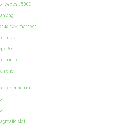
lot deposit 5000
ahjong
onus new member
lot depo
epo 5k
lot bonus
ahjong
ot gacor hari ini
ot
ot
ragmatic slot