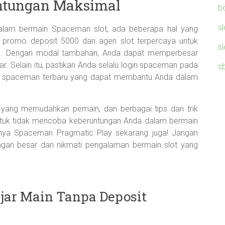
ntungan Maksimal
b
sl
alam bermain Spaceman slot, ada beberapa hal yang
 promo deposit 5000 dari agen slot terpercaya untuk
sl
n. Dengan modal tambahan, Anda dapat memperbesar
 Selain itu, pastikan Anda selalu login spaceman pada
s
n spaceman terbaru yang dapat membantu Anda dalam
n yang memudahkan pemain, dan berbagai tips dan trik
untuk tidak mencoba keberuntungan Anda dalam bermain
ornya Spaceman Pragmatic Play sekarang juga! Jangan
gan besar dan nikmati pengalaman bermain slot yang
jar Main Tanpa Deposit