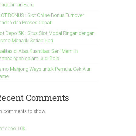
engalaman Baru
LOT BONUS : Slot Online Bonus Turnover
endah dan Proses Cepat
lot Depo 5K : Situs Slot Modal Ringan dengan
romo Menarik Setiap Hari
alitas di Atas Kuantitas: Seni Memilih
ertandingan dalam Judi Bola
emo Mahjong Ways untuk Pemula, Cek Alur
ame
Recent Comments
o comments to show.
lot depo 10k