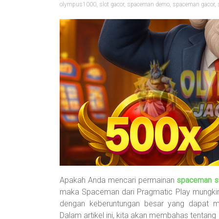
olympus1000
,
slot gacor
,
spaceman demo
,
spaceman gacor
,
Apakah Anda mencari permainan
spaceman s
maka Spaceman dari Pragmatic Play mungkin me
dengan keberuntungan besar yang dapat 
Dalam artikel ini, kita akan membahas tentang