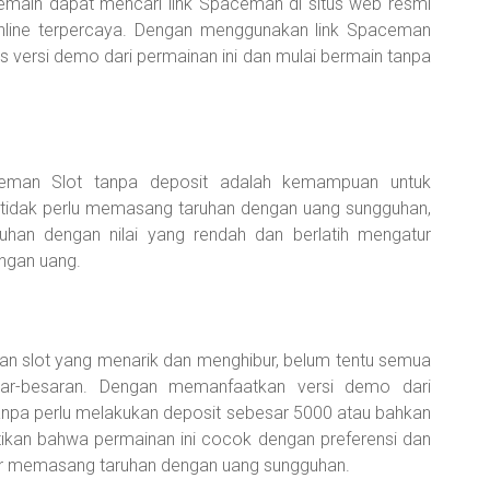
ain dapat mencari link Spaceman di situs web resmi
online terpercaya. Dengan menggunakan link Spaceman
 versi demo dari permainan ini dan mulai bermain tanpa
ceman Slot tanpa deposit adalah kemampuan untuk
tidak perlu memasang taruhan dengan uang sungguhan,
han dengan nilai yang rendah dan berlatih mengatur
angan uang.
 slot yang menarik dan menghibur, belum tentu semua
sar-besaran. Dengan memanfaatkan versi demo dari
tanpa perlu melakukan deposit sebesar 5000 atau bahkan
stikan bahwa permainan ini cocok dengan preferensi dan
r memasang taruhan dengan uang sungguhan.