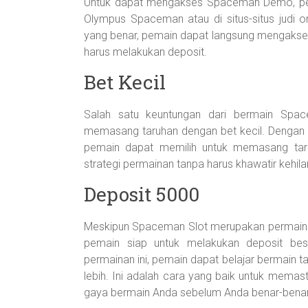
Untuk dapat mengakses Spaceman Demo, pem
Olympus Spaceman atau di situs-situs judi 
yang benar, pemain dapat langsung mengakses
harus melakukan deposit.
Bet Kecil
Salah satu keuntungan dari bermain Spa
memasang taruhan dengan bet kecil. Dengan 
pemain dapat memilih untuk memasang taru
strategi permainan tanpa harus khawatir kehil
Deposit 5000
Meskipun Spaceman Slot merupakan permainan
pemain siap untuk melakukan deposit be
permainan ini, pemain dapat belajar bermain 
lebih. Ini adalah cara yang baik untuk mema
gaya bermain Anda sebelum Anda benar-bena