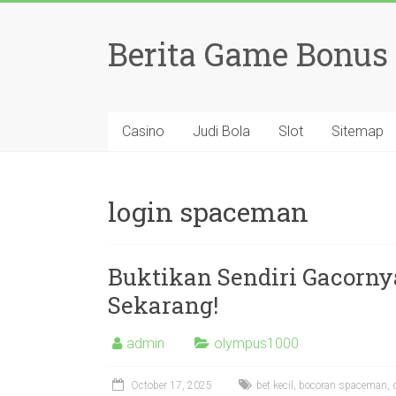
Skip
to
Berita Game Bonu
content
Casino
Judi Bola
Slot
Sitemap
login spaceman
Buktikan Sendiri Gacorn
Sekarang!
admin
olympus1000
October 17, 2025
bet kecil
,
bocoran spaceman
,