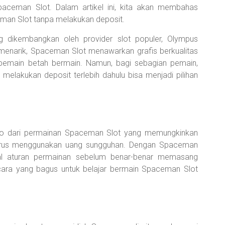
aceman Slot. Dalam artikel ini, kita akan membahas
man Slot tanpa melakukan deposit.
 dikembangkan oleh provider slot populer, Olympus
enarik, Spaceman Slot menawarkan grafis berkualitas
t pemain betah bermain. Namun, bagi sebagian pemain,
melakukan deposit terlebih dahulu bisa menjadi pilihan
o dari permainan Spaceman Slot yang memungkinkan
arus menggunakan uang sungguhan. Dengan Spaceman
al aturan permainan sebelum benar-benar memasang
cara yang bagus untuk belajar bermain Spaceman Slot