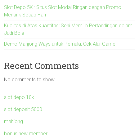
Slot Depo 5K : Situs Slot Modal Ringan dengan Promo
Menarik Setiap Hari
Kualitas di Atas Kuantitas: Seni Memilih Pertandingan dalam
Judi Bola
Demo Mahjong Ways untuk Pemula, Cek Alur Game
Recent Comments
No comments to show.
slot depo 10k
slot deposit 5000
mahjong
bonus new member