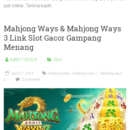
judi online. Terima kasih.
Mahjong Ways & Mahjong Ways
3 Link Slot Gacor Gampang
Menang
Ai881156324
Slot
April 27, 2024
mahjong ways
,
mahjong ways 1
,
mahjong ways
2
0 Comment