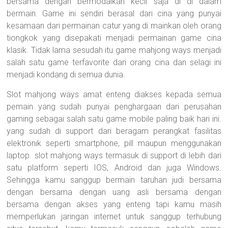
bersama dengan bermodalkan kecil saja di di dalam
bermain. Game ini sendiri berasal dari cina yang punyai
kesamaan dari permainan catur yang di mainkan oleh orang
tiongkok yang disepakati menjadi permainan game cina
klasik. Tidak lama sesudah itu game mahjong ways menjadi
salah satu game terfavorite dari orang cina dan selagi ini
menjadi kondang di semua dunia.
Slot mahjong ways amat enteng diakses kepada semua
pemain yang sudah punyai penghargaan dari perusahan
gaming sebagai salah satu game mobile paling baik hari ini.
yang sudah di support dari beragam perangkat fasilitas
elektronik seperti smartphone, pill maupun menggunakan
laptop. slot mahjong ways termasuk di support di lebih dari
satu platform seperti IOS, Android dan juga Windows.
Sehingga kamu sanggup bermain taruhan judi bersama
dengan bersama dengan uang asli bersama dengan
bersama dengan akses yang enteng tapi kamu masih
memperlukan jaringan internet untuk sanggup terhubung