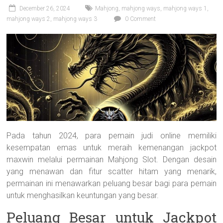
December 26, 2024
Mahjong
,
mahjong ways
,
mahjong ways 1
,
mahjong ways 2
,
mahjong ways 3
0 Comment
Pada tahun 2024, para pemain judi online memiliki
kesempatan emas untuk meraih kemenangan jackpot
maxwin melalui permainan Mahjong Slot. Dengan desain
yang menawan dan fitur scatter hitam yang menarik,
permainan ini menawarkan peluang besar bagi para pemain
untuk menghasilkan keuntungan yang besar.
Peluang Besar untuk Jackpot