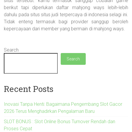
situs tersebut. kamu termasuk sanggup cobalah game
berikut tapi diperlukan daftar mahjong ways lebih-lebih
dahulu pada situs situs judi terpercaya di indonesia selagi ini.
Tidak enteng termasuk bagi provider sanggup beroleh
kepercayaan dari member yang bermain di mahjong ways.
Search
Search
Recent Posts
Inovasi Tanpa Henti: Bagaimana Pengembang Slot Gacor
2026 Terus Menghadirkan Pengalaman Baru
SLOT BONUS : Slot Online Bonus Turnover Rendah dan
Proses Cepat