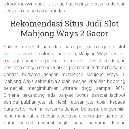
jakpot maxwin gacor slot tiap tiap harinya bersama dengan
bersama dengan amat mudah.
Rekomendasi Situs Judi Slot
Mahjong Ways 2 Gacor
Sukses merebut hati dari para pengagum game slot
mahjong ways 2
online di indonesia, Mahjong Ways berhasil
menggembangkan permainan mereka bersama dengan
bersama dengan mengeluarkan permainan terbaru bersama
dengan bersama dengan merelease Mahjong Ways 3.
Mahjong Ways sebetulnya sudah menjadi viral dan booming
semenjak mengimbuhkan winrate tinggi sampai 98%.
Dimana terkandung ada banyak bonus sampai jackpot
sampai puluhan juta lebih-lebih ratusan juta rupiah kepada
para bettor hari ini. bersama dengan bersama dengan nilai
yang menakjubkan besar kepada para pengagum game judi
online beroleh nominal begitu besar bersama dengan