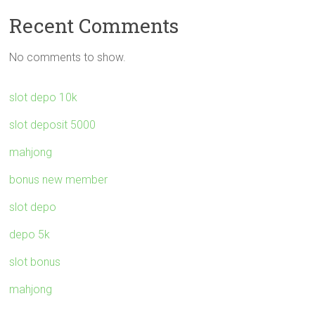
Recent Comments
No comments to show.
slot depo 10k
slot deposit 5000
mahjong
bonus new member
slot depo
depo 5k
slot bonus
mahjong