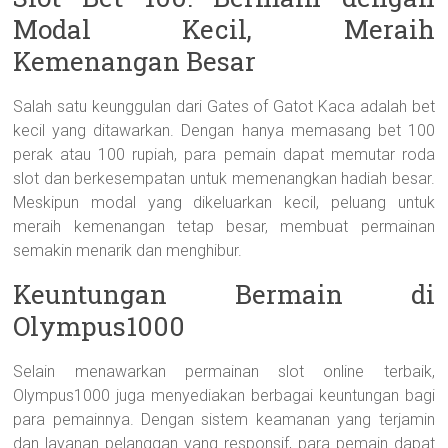
Modal Kecil, Meraih
Kemenangan Besar
Salah satu keunggulan dari Gates of Gatot Kaca adalah bet
kecil yang ditawarkan. Dengan hanya memasang bet 100
perak atau 100 rupiah, para pemain dapat memutar roda
slot dan berkesempatan untuk memenangkan hadiah besar.
Meskipun modal yang dikeluarkan kecil, peluang untuk
meraih kemenangan tetap besar, membuat permainan
semakin menarik dan menghibur.
Keuntungan Bermain di
Olympus1000
Selain menawarkan permainan slot online terbaik,
Olympus1000 juga menyediakan berbagai keuntungan bagi
para pemainnya. Dengan sistem keamanan yang terjamin
dan layanan pelanggan yang responsif, para pemain dapat