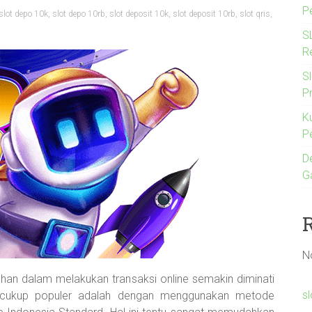
P
slot depo 10k
,
slot depo 10rb
,
slot deposit 10k
,
slot deposit 10rb
,
slot qris
,
S
R
S
P
Ku
P
D
G
N
dahan dalam melakukan transaksi online semakin diminati
s
g cukup populer adalah dengan menggunakan metode