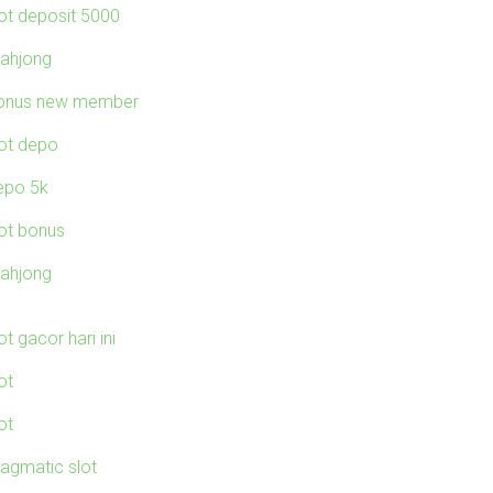
lot deposit 5000
ahjong
onus new member
lot depo
epo 5k
lot bonus
ahjong
ot gacor hari ini
ot
ot
ragmatic slot