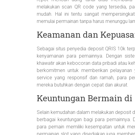
melakukan scan QR code yang tersedia, pa
mudah. Hal ini tentu sangat mempersingk
memulai permainan tanpa harus menunggu la
Keamanan dan Kepuasa
Sebagai situs penyedia deposit QRIS 10k t
kenyamanan para pemainnya. Dengan siste
khawatir akan kebocoran data pribadi atau keh
berkomitmen untuk memberikan pelayanan 
service yang responsif dan ramah, para p
mereka butuhkan dengan cepat dan akurat.
Keuntungan Bermain d
Selain kemudahan dalam melakukan deposit d
berbagai keuntungan bagi para pemainnya. 
para pemain memiliki kesempatan untuk men
permainan slot yang disediakan juga memberi