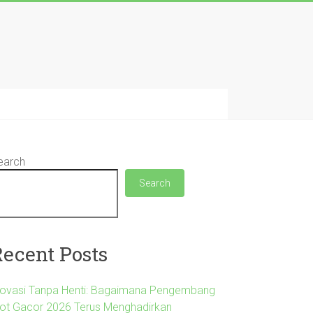
earch
Search
Recent Posts
novasi Tanpa Henti: Bagaimana Pengembang
lot Gacor 2026 Terus Menghadirkan