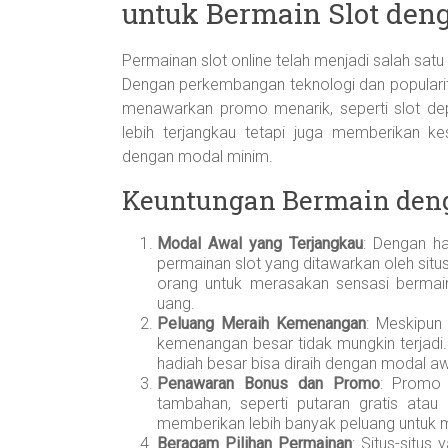
untuk Bermain Slot de
Permainan slot online telah menjadi salah satu
Dengan perkembangan teknologi dan popularitas
menawarkan promo menarik, seperti slot de
lebih terjangkau tetapi juga memberikan
dengan modal minim.
Keuntungan Bermain denga
Modal Awal yang Terjangkau
: Dengan h
permainan slot yang ditawarkan oleh sit
orang untuk merasakan sensasi bermai
uang.
Peluang Meraih Kemenangan
: Meskipun
kemenangan besar tidak mungkin terjad
hadiah besar bisa diraih dengan modal a
Penawaran Bonus dan Promo
: Promo 
tambahan, seperti putaran gratis atau
memberikan lebih banyak peluang untuk 
Beragam Pilihan Permainan
: Situs-situ