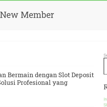
s New Member
S
 Bermain dengan Slot Deposit
lusi Profesional yang
I
S