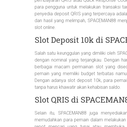
pembayaran QRIS atau Quick Response Code 
para pengguna untuk melakukan transaksi ta
penyedia deposit QRIS yang terpercaya ad
dan hasil yang melimpah, SPACEMAN88 menja
slot online.
Slot Deposit 10k di SP
Salah satu keunggulan yang dimiliki oleh 
dengan nominal yang terjangkau. Dengan han
berbagai macam permainan slot yang disedi
pemain yang memiliki budget terbatas namun
Dengan adanya slot deposit 10k, para pemai
tanpa harus khawatir akan kehabisan saldo.
Slot QRIS di SPACEMAN
Selain itu, SPACEMAN88 juga menyediaka
memudahkan para pemain dalam melakukan tra
repot mencari uang tunai atau membuka 