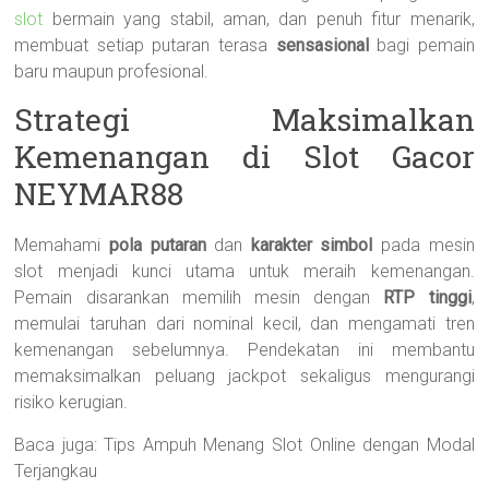
slot
bermain yang stabil, aman, dan penuh fitur menarik,
membuat setiap putaran terasa
sensasional
bagi pemain
baru maupun profesional.
Strategi Maksimalkan
Kemenangan di Slot Gacor
NEYMAR88
Memahami
pola putaran
dan
karakter simbol
pada mesin
slot menjadi kunci utama untuk meraih kemenangan.
Pemain disarankan memilih mesin dengan
RTP tinggi
,
memulai taruhan dari nominal kecil, dan mengamati tren
kemenangan sebelumnya. Pendekatan ini membantu
memaksimalkan peluang jackpot sekaligus mengurangi
risiko kerugian.
Baca juga: Tips Ampuh Menang Slot Online dengan Modal
Terjangkau