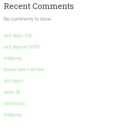
Recent Comments
No comments to show.
slot depo 10k
slot deposit 5000
mahjong
bonus new member
slot depo
depo 5k
slot bonus
mahjong