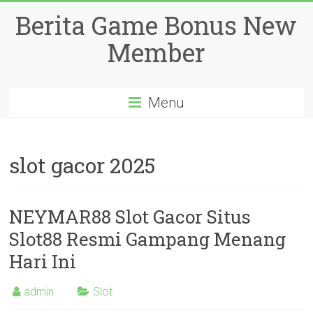
Skip
Berita Game Bonus New
to
content
Member
Menu
slot gacor 2025
NEYMAR88 Slot Gacor Situs
Slot88 Resmi Gampang Menang
Hari Ini
admin
Slot