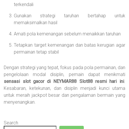
terkendali
Gunakan strategi taruhan bertahap untuk
memaksimalkan hasil
Amati pola kemenangan sebelum menaikkan taruhan
Tetapkan target kemenangan dan batas kerugian agar
permainan tetap stabil
Dengan strategi yang tepat, fokus pada pola permainan, dan
pengelolaan modal disiplin, pemain dapat menikmati
sensasi slot gacor di NEYMAR88 Slot88 resmi hari ini
.
Kesabaran, ketekunan, dan disiplin menjadi kunci utama
untuk meraih jackpot besar dan pengalaman bermain yang
menyenangkan.
Search