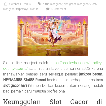
October 11, 2025
situs slot gacor
,
slot gacor
,
slot gacor 2025
,
slot gacor terpercaya
,
slot88
0 Comment
Slot online menjadi salah
https://bradleybar.com/bradley-
county-courts/
satu hiburan favorit pemain di 2025 karena
menawarkan sensasi seru sekaligus peluang
jackpot besar
.
NEYMAR88 Slot88 Resmi
hadir dengan berbagai permainan
slot gacor hari ini
, memberikan kesempatan menang mudah
bagi pemain baru maupun profesional.
Keunggulan Slot Gacor di