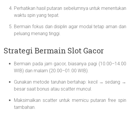
Perhatikan hasil putaran sebelumnya untuk menentukan
waktu spin yang tepat.
Bermain fokus dan disiplin agar modal tetap aman dan
peluang menang tinggi.
Strategi Bermain Slot Gacor
Bermain pada jam gacor, biasanya pagi (10.00–14.00
WIB) dan malam (20.00–01.00 WIB).
Gunakan metode taruhan bertahap: kecil → sedang →
besar saat bonus atau scatter muncul.
Maksimalkan scatter untuk memicu putaran free spin
tambahan.