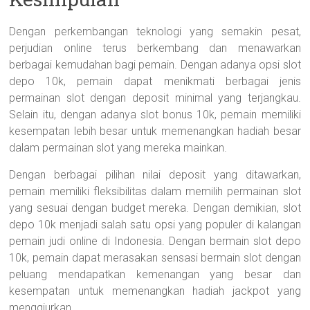
Dengan perkembangan teknologi yang semakin pesat,
perjudian online terus berkembang dan menawarkan
berbagai kemudahan bagi pemain. Dengan adanya opsi slot
depo 10k, pemain dapat menikmati berbagai jenis
permainan slot dengan deposit minimal yang terjangkau.
Selain itu, dengan adanya slot bonus 10k, pemain memiliki
kesempatan lebih besar untuk memenangkan hadiah besar
dalam permainan slot yang mereka mainkan.
Dengan berbagai pilihan nilai deposit yang ditawarkan,
pemain memiliki fleksibilitas dalam memilih permainan slot
yang sesuai dengan budget mereka. Dengan demikian, slot
depo 10k menjadi salah satu opsi yang populer di kalangan
pemain judi online di Indonesia. Dengan bermain slot depo
10k, pemain dapat merasakan sensasi bermain slot dengan
peluang mendapatkan kemenangan yang besar dan
kesempatan untuk memenangkan hadiah jackpot yang
menggiurkan.