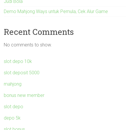
Judi Bola
Demo Mahjong Ways untuk Pemula, Cek Alur Game
Recent Comments
No comments to show.
slot depo 10k
slot deposit 5000
mahjong
bonus new member
slot depo
depo 5k
slot bonus