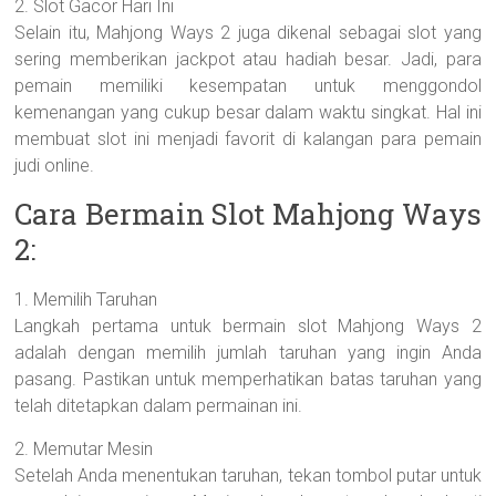
2. Slot Gacor Hari Ini
Selain itu, Mahjong Ways 2 juga dikenal sebagai slot yang
sering memberikan jackpot atau hadiah besar. Jadi, para
pemain memiliki kesempatan untuk menggondol
kemenangan yang cukup besar dalam waktu singkat. Hal ini
membuat slot ini menjadi favorit di kalangan para pemain
judi online.
Cara Bermain Slot Mahjong Ways
2:
1. Memilih Taruhan
Langkah pertama untuk bermain slot Mahjong Ways 2
adalah dengan memilih jumlah taruhan yang ingin Anda
pasang. Pastikan untuk memperhatikan batas taruhan yang
telah ditetapkan dalam permainan ini.
2. Memutar Mesin
Setelah Anda menentukan taruhan, tekan tombol putar untuk