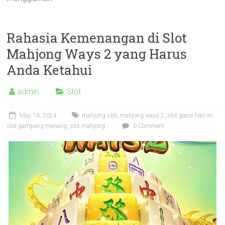
Rahasia Kemenangan di Slot
Mahjong Ways 2 yang Harus
Anda Ketahui
admin
Slot
May 16, 2024
mahjong slot
,
mahjong ways 2
,
slot gacor hari ini
,
slot gampang menang
,
slot mahjong
0 Comment