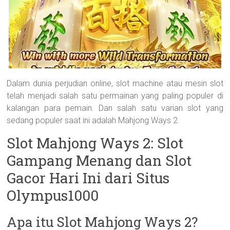
Dalam dunia perjudian online, slot machine atau mesin slot
telah menjadi salah satu permainan yang paling populer di
kalangan para pemain. Dan salah satu varian slot yang
sedang populer saat ini adalah Mahjong Ways 2.
Slot Mahjong Ways 2: Slot
Gampang Menang dan Slot
Gacor Hari Ini dari Situs
Olympus1000
Apa itu Slot Mahjong Ways 2?