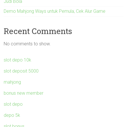
Judi Bola
Demo Mahjong Ways untuk Pemula, Cek Alur Game
Recent Comments
No comments to show.
slot depo 10k
slot deposit 5000
mahjong
bonus new member
slot depo
depo 5k
slot bonus