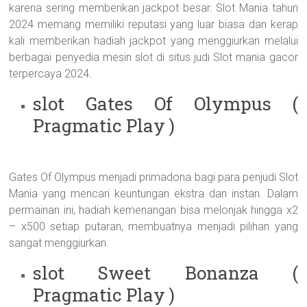
karena sering memberikan jackpot besar. Slot Mania tahun
2024 memang memiliki reputasi yang luar biasa dan kerap
kali memberikan hadiah jackpot yang menggiurkan melalui
berbagai penyedia mesin slot di situs judi Slot mania gacor
terpercaya 2024.
slot Gates Of Olympus (
Pragmatic Play )
Gates Of Olympus menjadi primadona bagi para penjudi Slot
Mania yang mencari keuntungan ekstra dan instan. Dalam
permainan ini, hadiah kemenangan bisa melonjak hingga x2
– x500 setiap putaran, membuatnya menjadi pilihan yang
sangat menggiurkan.
slot Sweet Bonanza (
Pragmatic Play )