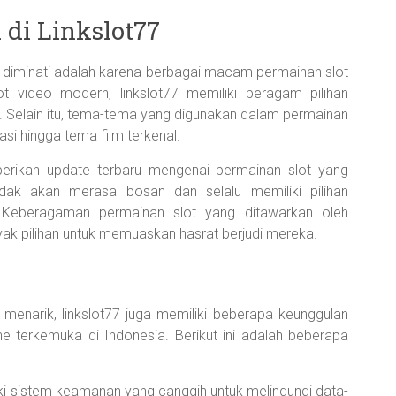
di Linkslot77
u diminati adalah karena berbagai macam permainan slot
ot video modern, linkslot77 memiliki beragam pilihan
n. Selain itu, tema-tema yang digunakan dalam permainan
asi hingga tema film terkenal.
mberikan update terbaru mengenai permainan slot yang
idak akan merasa bosan dan selalu memiliki pilihan
 Keberagaman permainan slot yang ditawarkan oleh
ak pilihan untuk memuaskan hasrat berjudi mereka.
enarik, linkslot77 juga memiliki beberapa keunggulan
e terkemuka di Indonesia. Berikut ini adalah beberapa
ki sistem keamanan yang canggih untuk melindungi data-