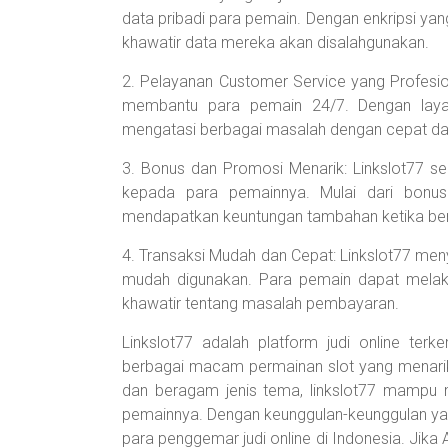
data pribadi para pemain. Dengan enkripsi ya
khawatir data mereka akan disalahgunakan.
2. Pelayanan Customer Service yang Profesion
membantu para pemain 24/7. Dengan laya
mengatasi berbagai masalah dengan cepat d
3. Bonus dan Promosi Menarik: Linkslot77 s
kepada para pemainnya. Mulai dari bonus
mendapatkan keuntungan tambahan ketika berm
4. Transaksi Mudah dan Cepat: Linkslot77 m
mudah digunakan. Para pemain dapat melak
khawatir tentang masalah pembayaran.
Linkslot77 adalah platform judi online te
berbagai macam permainan slot yang menarik 
dan beragam jenis tema, linkslot77 mampu
pemainnya. Dengan keunggulan-keunggulan yang 
para penggemar judi online di Indonesia. Jika 