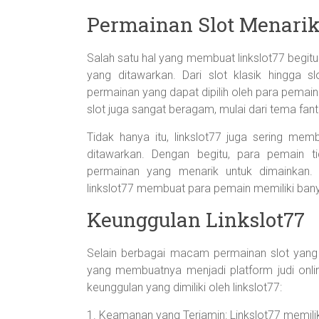
Permainan Slot Menarik 
Salah satu hal yang membuat linkslot77 begit
yang ditawarkan. Dari slot klasik hingga sl
permainan yang dapat dipilih oleh para pemai
slot juga sangat beragam, mulai dari tema fant
Tidak hanya itu, linkslot77 juga sering me
ditawarkan. Dengan begitu, para pemain t
permainan yang menarik untuk dimainkan.
linkslot77 membuat para pemain memiliki bany
Keunggulan Linkslot77
Selain berbagai macam permainan slot yang m
yang membuatnya menjadi platform judi onlin
keunggulan yang dimiliki oleh linkslot77:
1. Keamanan yang Terjamin: Linkslot77 memili