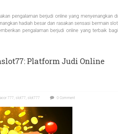
sakan pengalaman berjudi online yang menyenangkan di
angkan hadiah besar dan rasakan sensasi bermain slot
mberikan pengalaman berjudi online yang terbaik bagi
slot77: Platform Judi Online
gacor 777
,
slot77
,
slot777
0 Comment