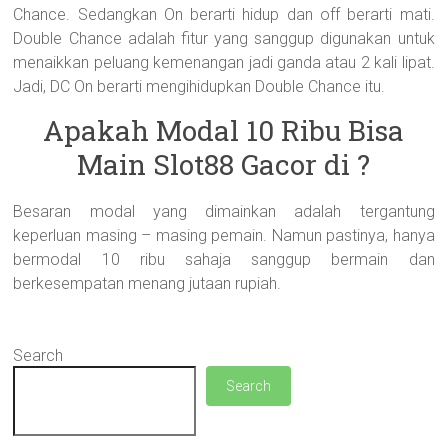
Chance. Sedangkan On berarti hidup dan off berarti mati.
Double Chance adalah fitur yang sanggup digunakan untuk
menaikkan peluang kemenangan jadi ganda atau 2 kali lipat.
Jadi, DC On berarti mengihidupkan Double Chance itu.
Apakah Modal 10 Ribu Bisa
Main Slot88 Gacor di ?
Besaran modal yang dimainkan adalah tergantung
keperluan masing – masing pemain. Namun pastinya, hanya
bermodal 10 ribu sahaja sanggup bermain dan
berkesempatan menang jutaan rupiah.
Search
Search