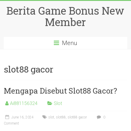
Skip
Berita Game Bonus New
to
content
Member
Menu
slot88 gacor
Mengapa Disebut Slot88 Gacor?
Ai881156324
Slot
June 16, 2024
slot
,
slot88
,
slot88 gacor
0
Comment