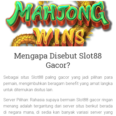
Mengapa Disebut Slot88
Gacor?
Sebagai situs Slot88 paling gacor yang jadi pilihan para
pemain, mengimbuhkan beragam benefit yang amat langka
untuk ditemukan disitus lain.
Server Pilihan: Rahasia supaya bermain Slot88 gacor ringan
menang adalah tergantung dari server situs berikut berada
di negara mana, di sedia kan banyak variasi server yang