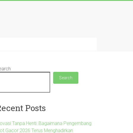
earch
Search
Recent Posts
novasi Tanpa Henti: Bagaimana Pengembang
lot Gacor 2026 Terus Menghadirkan