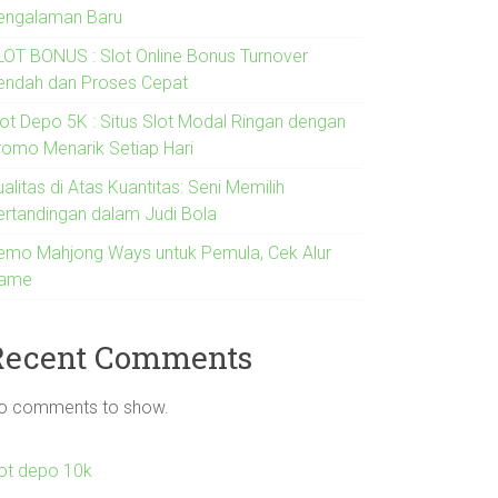
engalaman Baru
LOT BONUS : Slot Online Bonus Turnover
endah dan Proses Cepat
lot Depo 5K : Situs Slot Modal Ringan dengan
romo Menarik Setiap Hari
alitas di Atas Kuantitas: Seni Memilih
ertandingan dalam Judi Bola
emo Mahjong Ways untuk Pemula, Cek Alur
ame
Recent Comments
o comments to show.
lot depo 10k