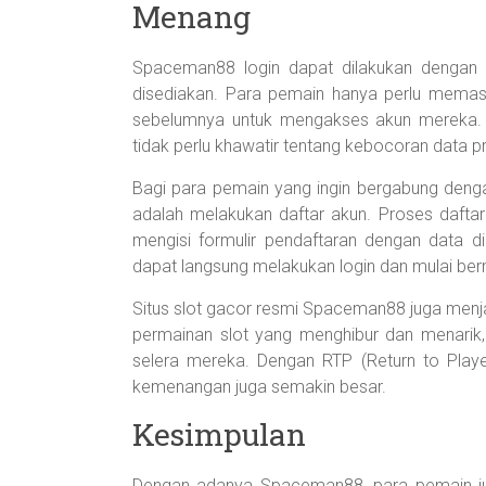
Menang
Spaceman88 login dapat dilakukan dengan mu
disediakan. Para pemain hanya perlu memas
sebelumnya untuk mengakses akun mereka.
tidak perlu khawatir tentang kebocoran data p
Bagi para pemain yang ingin bergabung deng
adalah melakukan daftar akun. Proses daftar
mengisi formulir pendaftaran dengan data di
dapat langsung melakukan login dan mulai ber
Situs slot gacor resmi Spaceman88 juga menjadi
permainan slot yang menghibur dan menarik
selera mereka. Dengan RTP (Return to Playe
kemenangan juga semakin besar.
Kesimpulan
Dengan adanya Spaceman88, para pemain ju