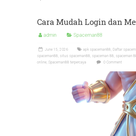
Cara Mudah Login dan Me
admin
Spaceman88
June 15, 2026
apk spaceman88
,
Daftar space
spaceman88
,
situs spaceman88
,
spaceman 88
,
spaceman 88
online
,
Spaceman88 terpercaya
0 Comment