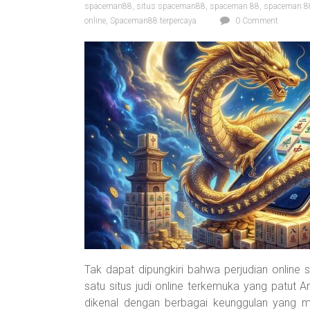
spaceman88
,
situs spaceman88
,
spaceman 88
,
spaceman 88
online
,
Spaceman88 terpercaya
0 Comment
Tak dapat dipungkiri bahwa perjudian online 
satu situs judi online terkemuka yang patut
dikenal dengan berbagai keunggulan yang