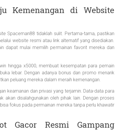
ju Kemenangan di Website
e Spaceman88 tidaklah sulit. Pertama-tama, pastikan
lalui website resmi atau link alternatif yang disediakan.
ain dapat mulai memilih permainan favorit mereka dan
win hingga x5000, membuat kesempatan para pemain
rbuka lebar. Dengan adanya bonus dan promo menarik
atkan peluang mereka dalam meraih kemenangan.
ngan keamanan dan privasi yang terjamin. Data-data para
 akan disalahgunakan oleh pihak lain. Dengan proses
n bisa fokus pada permainan mereka tanpa perlu khawatir
lot Gacor Resmi Gampang