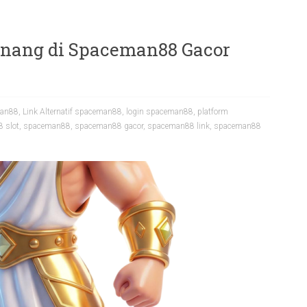
nang di Spaceman88 Gacor
man88
,
Link Alternatif spaceman88
,
login spaceman88
,
platform
 slot
,
spaceman88
,
spaceman88 gacor
,
spaceman88 link
,
spaceman88