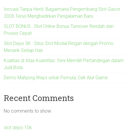
Inovasi Tanpa Henti: Bagaimana Pengembang Slot Gacor
2026 Terus Menghadirkan Pengalaman Baru
SLOT BONUS : Slot Online Bonus Turnover Rendah dan
Proses Cepat
Slot Depo 5K : Situs Slot Modal Ringan dengan Promo
Menarik Setiap Hari
Kualitas di Atas Kuantitas: Seni Memilih Pertandingan dalam
Judi Bola
Demo Mahjong Ways untuk Pemula, Cek Alur Game
Recent Comments
No comments to show.
slot depo 10k