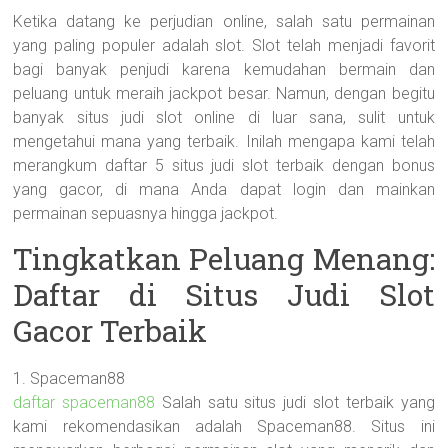
Ketika datang ke perjudian online, salah satu permainan
yang paling populer adalah slot. Slot telah menjadi favorit
bagi banyak penjudi karena kemudahan bermain dan
peluang untuk meraih jackpot besar. Namun, dengan begitu
banyak situs judi slot online di luar sana, sulit untuk
mengetahui mana yang terbaik. Inilah mengapa kami telah
merangkum daftar 5 situs judi slot terbaik dengan bonus
yang gacor, di mana Anda dapat login dan mainkan
permainan sepuasnya hingga jackpot.
Tingkatkan Peluang Menang:
Daftar di Situs Judi Slot
Gacor Terbaik
1. Spaceman88
daftar spaceman88
Salah satu situs judi slot terbaik yang
kami rekomendasikan adalah Spaceman88. Situs ini