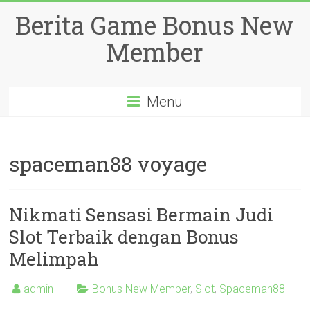
Skip
Berita Game Bonus New
to
content
Member
Menu
spaceman88 voyage
Nikmati Sensasi Bermain Judi
Slot Terbaik dengan Bonus
Melimpah
admin
Bonus New Member
,
Slot
,
Spaceman88