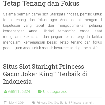
Tetap Tenang dan Fokus
Selama bermain game slot Starlight Princess, penting untuk
tetap tenang dan fokus agar Anda dapat mengambil
keputusan yang tepat dan mengoptimalkan peluang
kemenangan Anda. Hindari terpancing emosi saat
mengalami kekalahan dan jangan terlalu tergoda ketika
mengalami kemenangan besar. Tetap tenang dan fokus
pada tujuan Anda untuk meraih kesuksesan di game slot ini.
Situs Slot Starlight Princess
Gacor Joker King™ Terbaik di
Indonesia
Ai881156324
Uncategorized
May 4, 2024
Princess Slot
,
Slot Starlight Princess
,
starlight