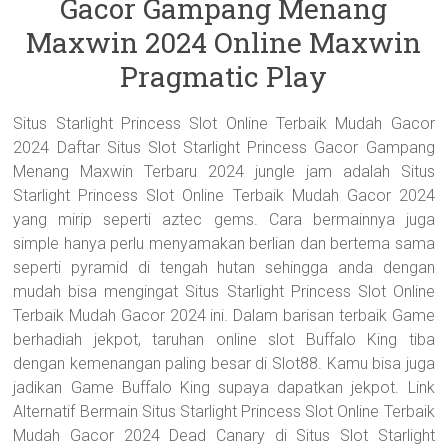
Gacor Gampang Menang
Maxwin 2024 Online Maxwin
Pragmatic Play
Situs Starlight Princess Slot Online Terbaik Mudah Gacor
2024 Daftar Situs Slot Starlight Princess Gacor Gampang
Menang Maxwin Terbaru 2024 jungle jam adalah Situs
Starlight Princess Slot Online Terbaik Mudah Gacor 2024
yang mirip seperti aztec gems. Cara bermainnya juga
simple hanya perlu menyamakan berlian dan bertema sama
seperti pyramid di tengah hutan sehingga anda dengan
mudah bisa mengingat Situs Starlight Princess Slot Online
Terbaik Mudah Gacor 2024 ini. Dalam barisan terbaik Game
berhadiah jekpot, taruhan online slot Buffalo King tiba
dengan kemenangan paling besar di Slot88. Kamu bisa juga
jadikan Game Buffalo King supaya dapatkan jekpot. Link
Alternatif Bermain Situs Starlight Princess Slot Online Terbaik
Mudah Gacor 2024 Dead Canary di Situs Slot Starlight