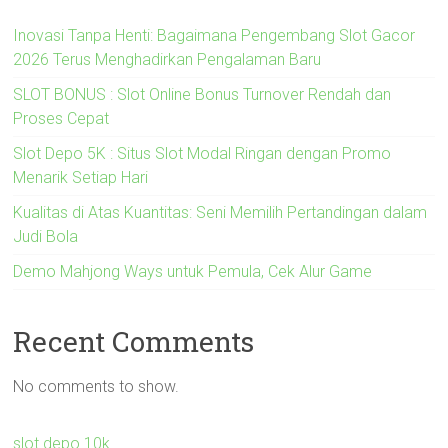
Inovasi Tanpa Henti: Bagaimana Pengembang Slot Gacor
2026 Terus Menghadirkan Pengalaman Baru
SLOT BONUS : Slot Online Bonus Turnover Rendah dan
Proses Cepat
Slot Depo 5K : Situs Slot Modal Ringan dengan Promo
Menarik Setiap Hari
Kualitas di Atas Kuantitas: Seni Memilih Pertandingan dalam
Judi Bola
Demo Mahjong Ways untuk Pemula, Cek Alur Game
Recent Comments
No comments to show.
slot depo 10k