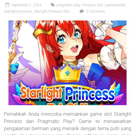
September 2, 2024
pragmatic play
,
Princess Slot
,
spaceman88
,
starlight princess
,
Starlight Princess Slot
0 Comment
Pernahkah Anda mencoba memainkan game slot Starlight
Princess dari Pragmatic Play? Game ini menawarkan
pengalaman bermain yang menarik dengan tema putri yang