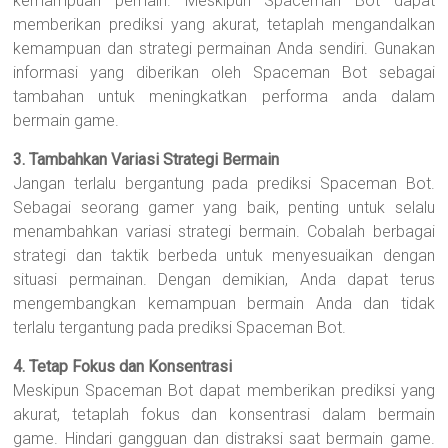
kemampuan pemain. Meskipun Spaceman Bot dapat
memberikan prediksi yang akurat, tetaplah mengandalkan
kemampuan dan strategi permainan Anda sendiri. Gunakan
informasi yang diberikan oleh Spaceman Bot sebagai
tambahan untuk meningkatkan performa anda dalam
bermain game.
3. Tambahkan Variasi Strategi Bermain
Jangan terlalu bergantung pada prediksi Spaceman Bot.
Sebagai seorang gamer yang baik, penting untuk selalu
menambahkan variasi strategi bermain. Cobalah berbagai
strategi dan taktik berbeda untuk menyesuaikan dengan
situasi permainan. Dengan demikian, Anda dapat terus
mengembangkan kemampuan bermain Anda dan tidak
terlalu tergantung pada prediksi Spaceman Bot.
4. Tetap Fokus dan Konsentrasi
Meskipun Spaceman Bot dapat memberikan prediksi yang
akurat, tetaplah fokus dan konsentrasi dalam bermain
game. Hindari gangguan dan distraksi saat bermain game.