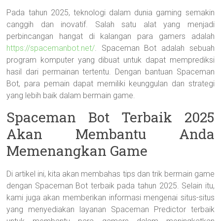
Pada tahun 2025, teknologi dalam dunia gaming semakin
canggih dan inovatif. Salah satu alat yang menjadi
perbincangan hangat di kalangan para gamers adalah
https://spacemanbot.net/
. Spaceman Bot adalah sebuah
program komputer yang dibuat untuk dapat memprediksi
hasil dari permainan tertentu. Dengan bantuan Spaceman
Bot, para pemain dapat memiliki keunggulan dan strategi
yang lebih baik dalam bermain game.
Spaceman Bot Terbaik 2025
Akan Membantu Anda
Memenangkan Game
Di artikel ini, kita akan membahas tips dan trik bermain game
dengan Spaceman Bot terbaik pada tahun 2025. Selain itu,
kami juga akan memberikan informasi mengenai situs-situs
yang menyediakan layanan Spaceman Predictor terbaik