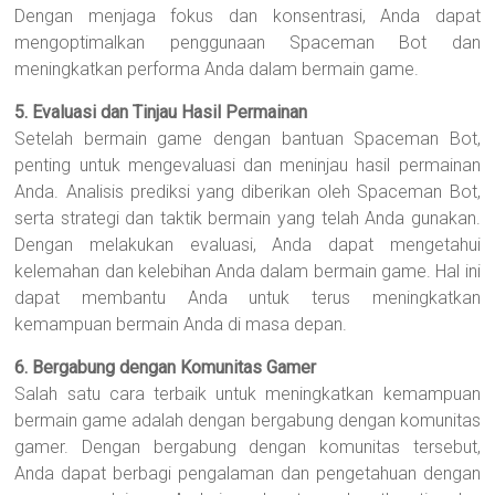
Dengan menjaga fokus dan konsentrasi, Anda dapat
mengoptimalkan penggunaan Spaceman Bot dan
meningkatkan performa Anda dalam bermain game.
5. Evaluasi dan Tinjau Hasil Permainan
Setelah bermain game dengan bantuan Spaceman Bot,
penting untuk mengevaluasi dan meninjau hasil permainan
Anda. Analisis prediksi yang diberikan oleh Spaceman Bot,
serta strategi dan taktik bermain yang telah Anda gunakan.
Dengan melakukan evaluasi, Anda dapat mengetahui
kelemahan dan kelebihan Anda dalam bermain game. Hal ini
dapat membantu Anda untuk terus meningkatkan
kemampuan bermain Anda di masa depan.
6. Bergabung dengan Komunitas Gamer
Salah satu cara terbaik untuk meningkatkan kemampuan
bermain game adalah dengan bergabung dengan komunitas
gamer. Dengan bergabung dengan komunitas tersebut,
Anda dapat berbagi pengalaman dan pengetahuan dengan