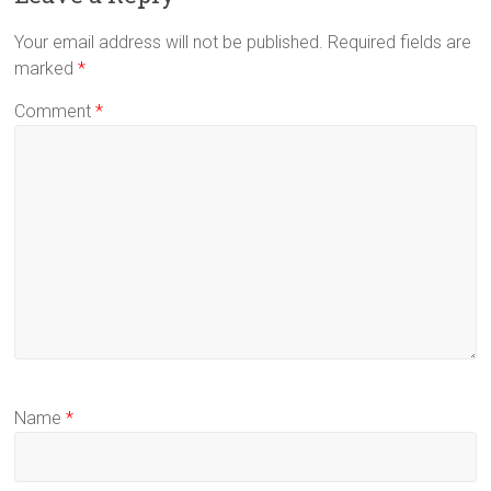
Your email address will not be published.
Required fields are
marked
*
Comment
*
Name
*