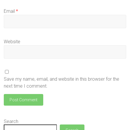
Email
*
Website
Save my name, email, and website in this browser for the
next time I comment.
Search