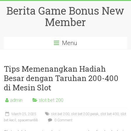
Skip
Berita Game Bonus New
to
content
Member
Menu
Tips Memenangkan Hadiah
Besar dengan Taruhan 200-400
di Mesin Slot
admin
slot bet 200
March 25, 2025
slot bet 200
,
slot bet 200 perak
,
slot bet 400
,
slot
bet kecil
,
spaceman88
0 Comment