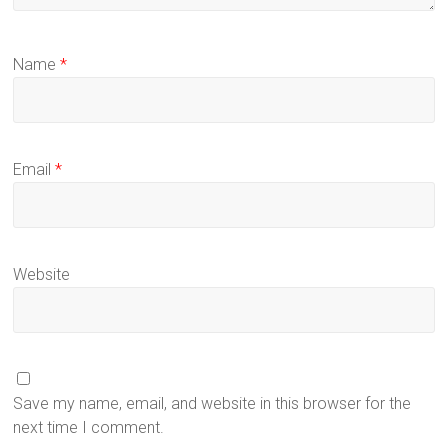
Name
*
Email
*
Website
Save my name, email, and website in this browser for the
next time I comment.