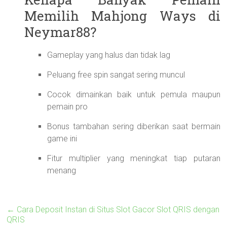
Memilih Mahjong Ways di
Neymar88?
Gameplay yang halus dan tidak lag
Peluang free spin sangat sering muncul
Cocok dimainkan baik untuk pemula maupun
pemain pro
Bonus tambahan sering diberikan saat bermain
game ini
Fitur multiplier yang meningkat tiap putaran
menang
←
Cara Deposit Instan di Situs Slot Gacor Slot QRIS dengan
QRIS