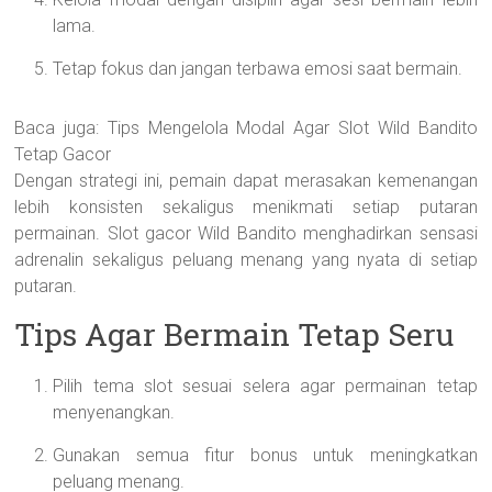
lama.
Tetap fokus dan jangan terbawa emosi saat bermain.
Baca juga: Tips Mengelola Modal Agar Slot Wild Bandito
Tetap Gacor
Dengan strategi ini, pemain dapat merasakan kemenangan
lebih konsisten sekaligus menikmati setiap putaran
permainan. Slot gacor Wild Bandito menghadirkan sensasi
adrenalin sekaligus peluang menang yang nyata di setiap
putaran.
Tips Agar Bermain Tetap Seru
Pilih tema slot sesuai selera agar permainan tetap
menyenangkan.
Gunakan semua fitur bonus untuk meningkatkan
peluang menang.