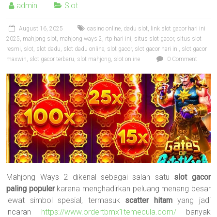
admin
Slot
August 16, 2025
casino online
,
dadu slot
,
link slot gacor hari ini
2025
,
mahjong slot
,
mahjong ways 2
,
rtp hari ini
,
situs slot gacor
,
situs slot
resmi
,
slot
,
slot dadu
,
slot dadu online
,
slot gacor
,
slot gacor hari ini
,
slot gacor
maxwin
,
slot gacor terbaru
,
slot mahjong
,
slot online
0 Comment
Mahjong Ways 2 dikenal sebagai salah satu
slot gacor
paling populer
karena menghadirkan peluang menang besar
lewat simbol spesial, termasuk
scatter hitam
yang jadi
incaran
https://www.ordertbmx1temecula.com/
banyak