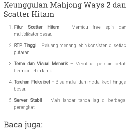
Keunggulan Mahjong Ways 2 dan
Scatter Hitam
Fitur Scatter Hitam
– Memicu free spin dan
multiplikator besar.
RTP Tinggi
– Peluang menang lebih konsisten di setiap
putaran.
Tema dan Visual Menarik
– Membuat pemain betah
bermain lebih lama.
Taruhan Fleksibel
– Bisa mulai dari modal kecil hingga
besar.
Server Stabil
– Main lancar tanpa lag di berbagai
perangkat.
Baca juga: