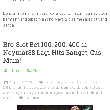
memberikan hasil optimal.
Dengan memahami cara kerja scatter hitam dan strategi
bermain yang tepat, Mahjong Ways 2 bisa menjadi slot yang
sanga
Bro, Slot Bet 100, 200, 400 di
Neymar88 Lagi Hits Banget, Cus
Main!
admin
Slot
August 13, 2025
casino online
,
dadu slot
,
link slot gacor hari ini
2025
,
rtp hari ini
,
situs slot gacor
,
situs slot resmi
,
slot
,
slot dadu
,
slot dadu
online
,
slot gacor
,
slot gacor hari ini
,
slot gacor maxwin
,
slot gacor terbaru
,
slot
online
0 Comment