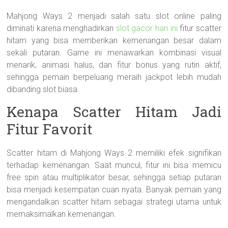
Mahjong Ways 2 menjadi salah satu slot online paling
diminati karena menghadirkan
slot gacor hari ini
fitur scatter
hitam yang bisa memberikan kemenangan besar dalam
sekali putaran. Game ini menawarkan kombinasi visual
menarik, animasi halus, dan fitur bonus yang rutin aktif,
sehingga pemain berpeluang meraih jackpot lebih mudah
dibanding slot biasa.
Kenapa Scatter Hitam Jadi
Fitur Favorit
Scatter hitam di Mahjong Ways 2 memiliki efek signifikan
terhadap kemenangan. Saat muncul, fitur ini bisa memicu
free spin atau multiplikator besar, sehingga setiap putaran
bisa menjadi kesempatan cuan nyata. Banyak pemain yang
mengandalkan scatter hitam sebagai strategi utama untuk
memaksimalkan kemenangan.