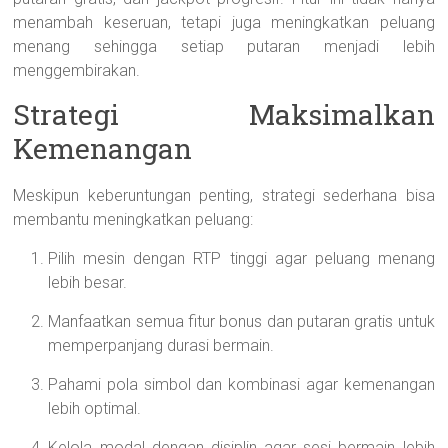
menambah keseruan, tetapi juga meningkatkan peluang
menang sehingga setiap putaran menjadi lebih
menggembirakan.
Strategi Maksimalkan
Kemenangan
Meskipun keberuntungan penting, strategi sederhana bisa
membantu meningkatkan peluang:
Pilih mesin dengan RTP tinggi agar peluang menang
lebih besar.
Manfaatkan semua fitur bonus dan putaran gratis untuk
memperpanjang durasi bermain.
Pahami pola simbol dan kombinasi agar kemenangan
lebih optimal.
Kelola modal dengan disiplin agar sesi bermain lebih