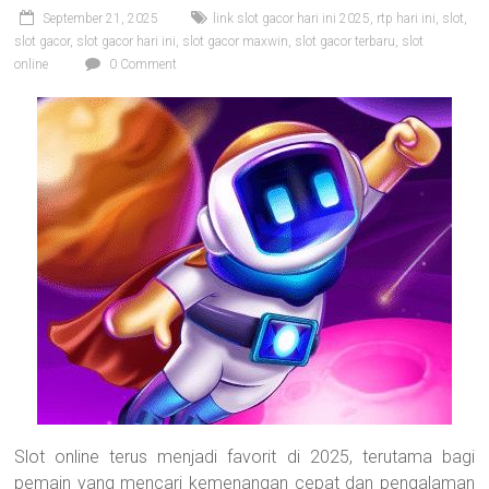
September 21, 2025
link slot gacor hari ini 2025
,
rtp hari ini
,
slot
,
slot gacor
,
slot gacor hari ini
,
slot gacor maxwin
,
slot gacor terbaru
,
slot
online
0 Comment
Slot online terus menjadi favorit di 2025, terutama bagi
pemain yang mencari kemenangan cepat dan pengalaman