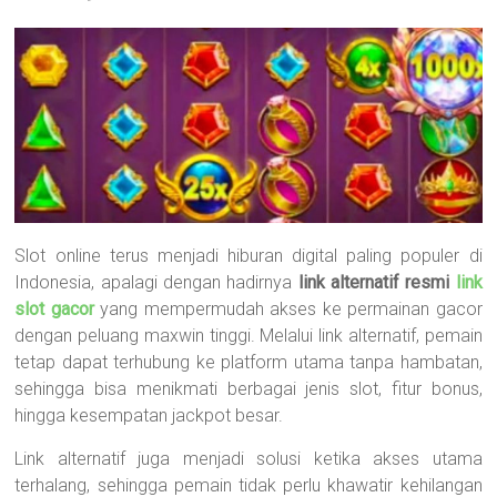
Slot online terus menjadi hiburan digital paling populer di
Indonesia, apalagi dengan hadirnya
link alternatif resmi
link
slot gacor
yang mempermudah akses ke permainan gacor
dengan peluang maxwin tinggi. Melalui link alternatif, pemain
tetap dapat terhubung ke platform utama tanpa hambatan,
sehingga bisa menikmati berbagai jenis slot, fitur bonus,
hingga kesempatan jackpot besar.
Link alternatif juga menjadi solusi ketika akses utama
terhalang, sehingga pemain tidak perlu khawatir kehilangan