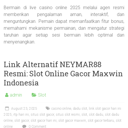
Bermain di live casino online 2025 melalui agen resmi
memberikan pengalaman aman, interaktif, dan
menguntungkan. Pemain dapat memanfaatkan fitur bonus,
memahami mekanisme permainan, dan mengatur strategi
taruhan agar setiap sesi bermain lebih optimal dan
menyenangkan.
Link Alternatif NEYMAR88
Resmi: Slot Online Gacor Maxwin
Indonesia
admin
Slot
August 23, 2025
casino online
,
dadu slot
,
link slot gacor hari ini
2025
,
rtp hari ini
,
situs slot gacor
,
situs slot resmi
,
slot
,
slot dadu
,
slot dadu
online
,
slot gacor
,
slot gacor hari ini
,
slot gacor maxwin
,
slot gacor terbaru
,
slot
online
0 Comment