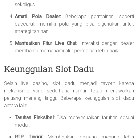
sekaligus.
Amati Pola Dealer:
Beberapa permainan, seperti
baccarat, memiliki pola yang bisa digunakan untuk
strategi taruhan.
Manfaatkan Fitur Live Chat:
Interaksi dengan dealer
membantu memahami alur permainan lebih baik.
Keunggulan Slot Dadu
Selain live casino, slot dadu menjadi favorit karena
mekanisme yang sederhana namun tetap menawarkan
peluang menang tinggi. Beberapa keunggulan slot dadu
antara lain:
Taruhan Fleksibel:
Bisa menyesuaikan taruhan sesuai
modal.
RTP Tinggi:
Memberikan peluang menang lebih