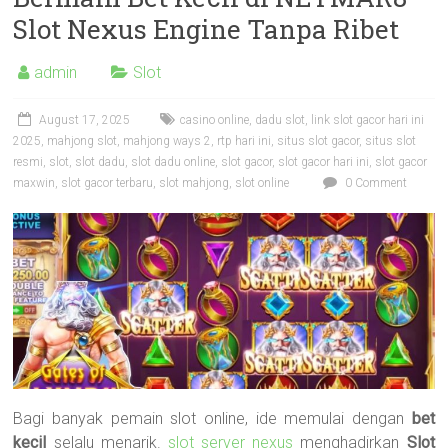
Slot Nexus Engine Tanpa Ribet
admin
Slot
August 17, 2025
casino online
,
dadu slot
,
link slot gacor hari ini
2025
,
mahjong slot
,
mahjong ways 2
,
rtp hari ini
,
situs slot gacor
,
situs slot
resmi
,
slot
,
slot dadu
,
slot dadu online
,
slot gacor
,
slot gacor hari ini
,
slot gacor
maxwin
,
slot gacor terbaru
,
slot mahjong
,
slot online
0 Comment
Bagi banyak pemain slot online, ide memulai dengan
bet
kecil
selalu menarik.
slot server nexus
menghadirkan
Slot