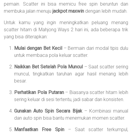
pemain. Scatter ini bisa memicu free spin beruntun dan
membuka jalan menuju
jackpot maxwin
dengan lebih mudah.
Untuk kamu yang ingin meningkatkan peluang menang
scatter hitam di Mahjong Ways 2 hari ini, ada beberapa trik
yang bisa diterapkan:
Mulai dengan Bet Kecil
– Bermain dari modal tipis dulu
untuk membaca pola keluar scatter.
Naikkan Bet Setelah Pola Muncul
– Saat scatter sering
muncul, tingkatkan taruhan agar hasil menang lebih
besar.
Perhatikan Pola Putaran
– Biasanya scatter hitam lebih
sering keluar di sesi tertentu, jadi sabar dan konsisten.
Gunakan Auto Spin Secara Bijak
– Kombinasi manual
dan auto spin bisa bantu menemukan momen scatter.
Manfaatkan Free Spin
– Saat scatter terkumpul,