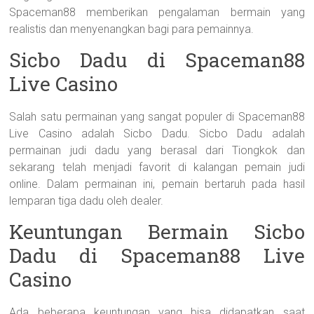
Spaceman88 memberikan pengalaman bermain yang
realistis dan menyenangkan bagi para pemainnya.
Sicbo Dadu di Spaceman88
Live Casino
Salah satu permainan yang sangat populer di Spaceman88
Live Casino adalah Sicbo Dadu. Sicbo Dadu adalah
permainan judi dadu yang berasal dari Tiongkok dan
sekarang telah menjadi favorit di kalangan pemain judi
online. Dalam permainan ini, pemain bertaruh pada hasil
lemparan tiga dadu oleh dealer.
Keuntungan Bermain Sicbo
Dadu di Spaceman88 Live
Casino
Ada beberapa keuntungan yang bisa didapatkan saat