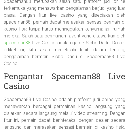
Spaceman88 merupakan salah satu platform judi online
terkemuka yang menawarkan pengalaman berjudi yang luar
biasa. Dengan fitur live casino yang disediakan oleh
spaceman88, pemain dapat merasakan sensasi bermain di
kasino fisik tanpa harus meninggalkan kenyamanan rumah
mereka. Salah satu permainan favorit yang ditawarkan oleh
spaceman88
Live Casino adalah game Sicbo Dadu. Dalam
artikel ini, kita akan menjelajahi lebih dalam tentang
pengalaman bermain Sicbo Dadu di Spaceman88 Live
Casino.
Pengantar Spaceman88 Live
Casino
Spaceman88 Live Casino adalah platform judi online yang
menawarkan berbagai permainan kasino langsung yang
disiarkan secara langsung melalui video streaming. Dengan
fitur ini, pemain dapat berinteraksi dengan dealer secara
langsung dan merasakan sensasi bermain di kasino fisik.