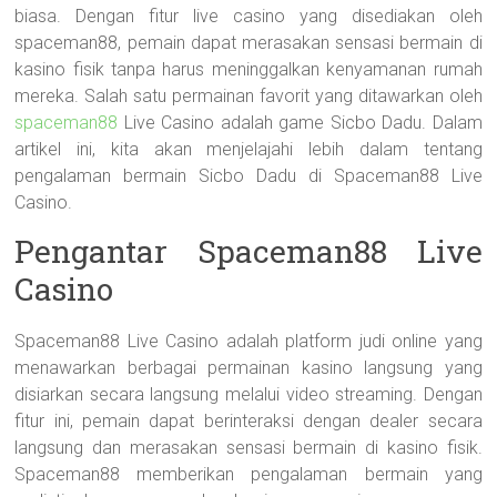
biasa. Dengan fitur live casino yang disediakan oleh
spaceman88, pemain dapat merasakan sensasi bermain di
kasino fisik tanpa harus meninggalkan kenyamanan rumah
mereka. Salah satu permainan favorit yang ditawarkan oleh
spaceman88
Live Casino adalah game Sicbo Dadu. Dalam
artikel ini, kita akan menjelajahi lebih dalam tentang
pengalaman bermain Sicbo Dadu di Spaceman88 Live
Casino.
Pengantar Spaceman88 Live
Casino
Spaceman88 Live Casino adalah platform judi online yang
menawarkan berbagai permainan kasino langsung yang
disiarkan secara langsung melalui video streaming. Dengan
fitur ini, pemain dapat berinteraksi dengan dealer secara
langsung dan merasakan sensasi bermain di kasino fisik.
Spaceman88 memberikan pengalaman bermain yang