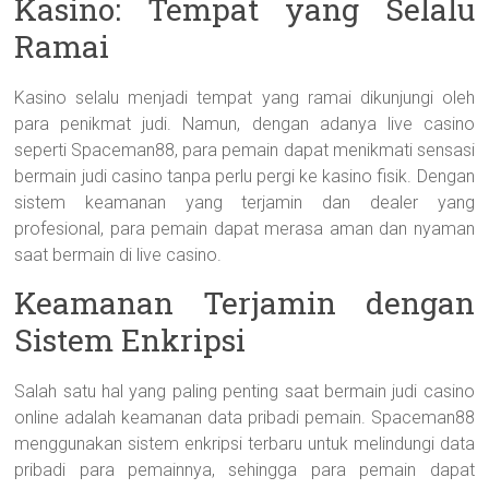
Kasino: Tempat yang Selalu
Ramai
Kasino selalu menjadi tempat yang ramai dikunjungi oleh
para penikmat judi. Namun, dengan adanya live casino
seperti Spaceman88, para pemain dapat menikmati sensasi
bermain judi casino tanpa perlu pergi ke kasino fisik. Dengan
sistem keamanan yang terjamin dan dealer yang
profesional, para pemain dapat merasa aman dan nyaman
saat bermain di live casino.
Keamanan Terjamin dengan
Sistem Enkripsi
Salah satu hal yang paling penting saat bermain judi casino
online adalah keamanan data pribadi pemain. Spaceman88
menggunakan sistem enkripsi terbaru untuk melindungi data
pribadi para pemainnya, sehingga para pemain dapat