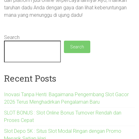
dan platform judi online terpercaya lainnya! Ayo, mainkan
taruhan dadu Anda dengan gaya dan lihat keberuntungan
mana yang menunggu di ujung dadu!
Search
Search
Recent Posts
Inovasi Tanpa Henti: Bagaimana Pengembang Slot Gacor
2026 Terus Menghadirkan Pengalaman Baru
SLOT BONUS : Slot Online Bonus Turnover Rendah dan
Proses Cepat
Slot Depo 5K : Situs Slot Modal Ringan dengan Promo
Menarik Setiap Hari