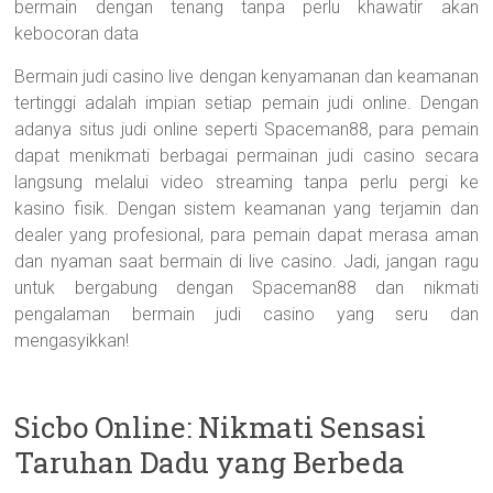
bermain dengan tenang tanpa perlu khawatir akan
kebocoran data
Bermain judi casino live dengan kenyamanan dan keamanan
tertinggi adalah impian setiap pemain judi online. Dengan
adanya situs judi online seperti Spaceman88, para pemain
dapat menikmati berbagai permainan judi casino secara
langsung melalui video streaming tanpa perlu pergi ke
kasino fisik. Dengan sistem keamanan yang terjamin dan
dealer yang profesional, para pemain dapat merasa aman
dan nyaman saat bermain di live casino. Jadi, jangan ragu
untuk bergabung dengan Spaceman88 dan nikmati
pengalaman bermain judi casino yang seru dan
mengasyikkan!
Sicbo Online: Nikmati Sensasi
Taruhan Dadu yang Berbeda