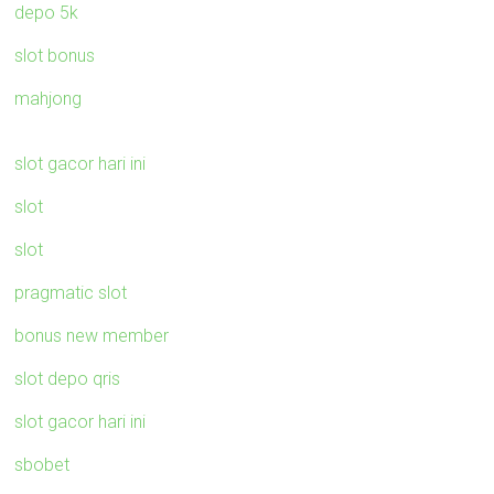
depo 5k
slot bonus
mahjong
slot gacor hari ini
slot
slot
pragmatic slot
bonus new member
slot depo qris
slot gacor hari ini
sbobet