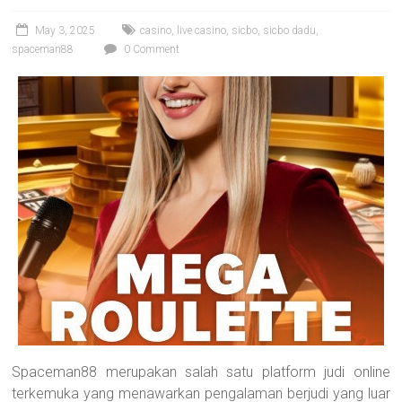
May 3, 2025
casino
,
live casino
,
sicbo
,
sicbo dadu
,
spaceman88
0 Comment
Spaceman88 merupakan salah satu platform judi online
terkemuka yang menawarkan pengalaman berjudi yang luar