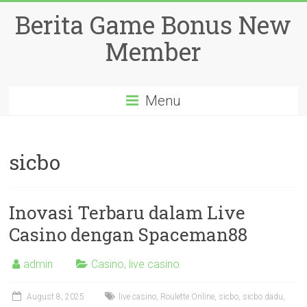
Skip
Berita Game Bonus New
to
content
Member
Menu
sicbo
Inovasi Terbaru dalam Live
Casino dengan Spaceman88
admin
Casino
,
live casino
August 8, 2025
live casino
,
Roulette Online
,
sicbo
,
sicbo dadu
,