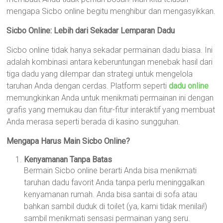
mengapa Sicbo online begitu menghibur dan mengasyikkan.
Sicbo Online: Lebih dari Sekadar Lemparan Dadu
Sicbo online tidak hanya sekadar permainan dadu biasa. Ini
adalah kombinasi antara keberuntungan menebak hasil dari
tiga dadu yang dilempar dan strategi untuk mengelola
taruhan Anda dengan cerdas. Platform seperti
dadu online
memungkinkan Anda untuk menikmati permainan ini dengan
grafis yang memukau dan fitur-fitur interaktif yang membuat
Anda merasa seperti berada di kasino sungguhan.
Mengapa Harus Main Sicbo Online?
Kenyamanan Tanpa Batas
Bermain Sicbo online berarti Anda bisa menikmati
taruhan dadu favorit Anda tanpa perlu meninggalkan
kenyamanan rumah. Anda bisa santai di sofa atau
bahkan sambil duduk di toilet (ya, kami tidak menilai!)
sambil menikmati sensasi permainan yang seru.