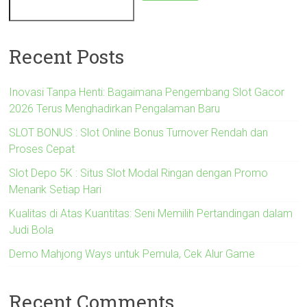
Recent Posts
Inovasi Tanpa Henti: Bagaimana Pengembang Slot Gacor
2026 Terus Menghadirkan Pengalaman Baru
SLOT BONUS : Slot Online Bonus Turnover Rendah dan
Proses Cepat
Slot Depo 5K : Situs Slot Modal Ringan dengan Promo
Menarik Setiap Hari
Kualitas di Atas Kuantitas: Seni Memilih Pertandingan dalam
Judi Bola
Demo Mahjong Ways untuk Pemula, Cek Alur Game
Recent Comments