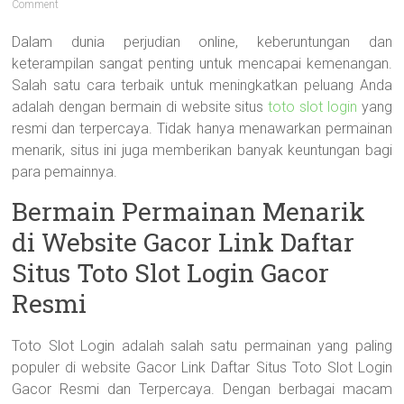
Comment
Dalam dunia perjudian online, keberuntungan dan
keterampilan sangat penting untuk mencapai kemenangan.
Salah satu cara terbaik untuk meningkatkan peluang Anda
adalah dengan bermain di website situs
toto slot login
yang
resmi dan terpercaya. Tidak hanya menawarkan permainan
menarik, situs ini juga memberikan banyak keuntungan bagi
para pemainnya.
Bermain Permainan Menarik
di Website Gacor Link Daftar
Situs Toto Slot Login Gacor
Resmi
Toto Slot Login adalah salah satu permainan yang paling
populer di website Gacor Link Daftar Situs Toto Slot Login
Gacor Resmi dan Terpercaya. Dengan berbagai macam