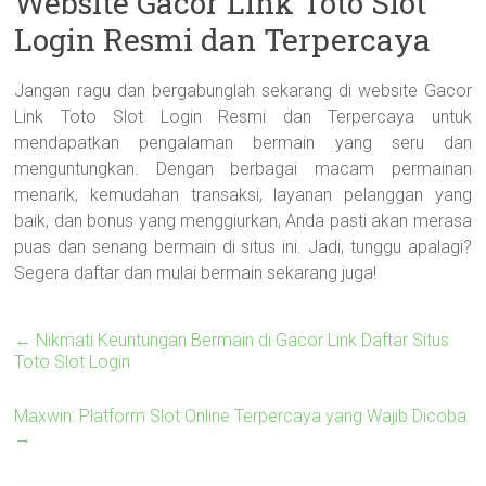
Website Gacor Link Toto Slot
Login Resmi dan Terpercaya
Jangan ragu dan bergabunglah sekarang di website Gacor
Link Toto Slot Login Resmi dan Terpercaya untuk
mendapatkan pengalaman bermain yang seru dan
menguntungkan. Dengan berbagai macam permainan
menarik, kemudahan transaksi, layanan pelanggan yang
baik, dan bonus yang menggiurkan, Anda pasti akan merasa
puas dan senang bermain di situs ini. Jadi, tunggu apalagi?
Segera daftar dan mulai bermain sekarang juga!
←
Nikmati Keuntungan Bermain di Gacor Link Daftar Situs
Toto Slot Login
Maxwin: Platform Slot Online Terpercaya yang Wajib Dicoba
→