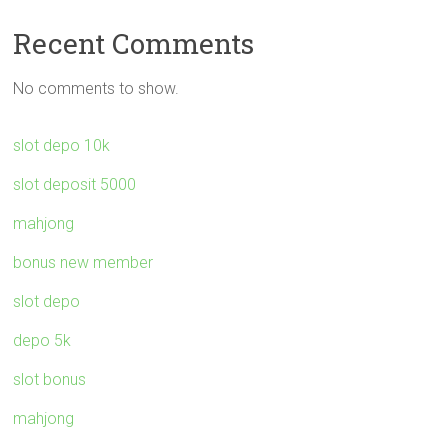
Recent Comments
No comments to show.
slot depo 10k
slot deposit 5000
mahjong
bonus new member
slot depo
depo 5k
slot bonus
mahjong