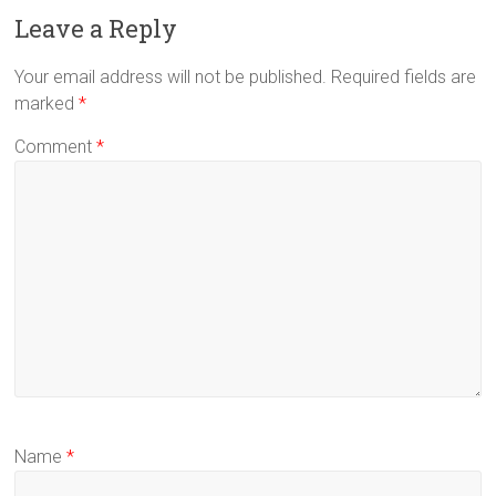
Leave a Reply
Your email address will not be published.
Required fields are
marked
*
Comment
*
Name
*