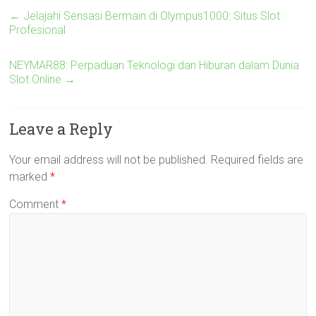
←
Jelajahi Sensasi Bermain di Olympus1000: Situs Slot
Profesional
NEYMAR88: Perpaduan Teknologi dan Hiburan dalam Dunia
Slot Online
→
Leave a Reply
Your email address will not be published.
Required fields are
marked
*
Comment
*