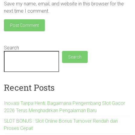
Save my name, email, and website in this browser for the
next time I comment.
Search
Search
Recent Posts
Inovasi Tanpa Henti: Bagaimana Pengembang Slot Gacor
2026 Terus Menghadirkan Pengalaman Baru
SLOT BONUS : Slot Online Bonus Turnover Rendah dan
Proses Cepat