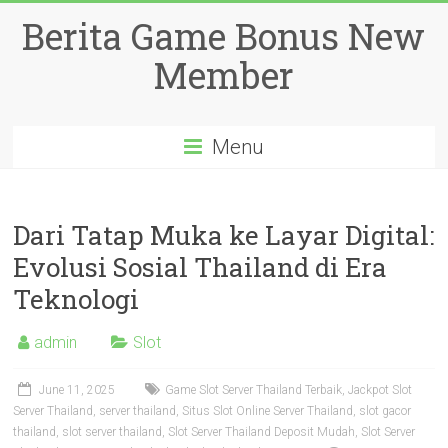
Skip
Berita Game Bonus New
to
content
Member
Menu
Dari Tatap Muka ke Layar Digital:
Evolusi Sosial Thailand di Era
Teknologi
admin
Slot
June 11, 2025
Game Slot Server Thailand Terbaik
,
Jackpot Slot
Server Thailand
,
server thailand
,
Situs Slot Online Server Thailand
,
slot gacor
thailand
,
slot server thailand
,
Slot Server Thailand Deposit Mudah
,
Slot Server