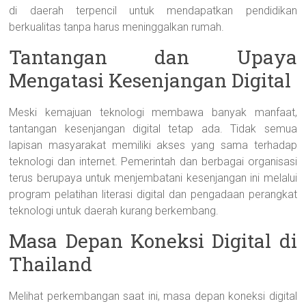
di daerah terpencil untuk mendapatkan pendidikan
berkualitas tanpa harus meninggalkan rumah.
Tantangan dan Upaya
Mengatasi Kesenjangan Digital
Meski kemajuan teknologi membawa banyak manfaat,
tantangan kesenjangan digital tetap ada. Tidak semua
lapisan masyarakat memiliki akses yang sama terhadap
teknologi dan internet. Pemerintah dan berbagai organisasi
terus berupaya untuk menjembatani kesenjangan ini melalui
program pelatihan literasi digital dan pengadaan perangkat
teknologi untuk daerah kurang berkembang.
Masa Depan Koneksi Digital di
Thailand
Melihat perkembangan saat ini, masa depan koneksi digital