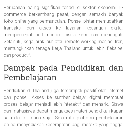
Perubahan paling signifikan terjadi di sektor ekonomi. E-
commerce berkembang pesat, dengan semakin banyak
toko online yang bermunculan. Ponsel pintar memudahkan
transaksi dan akses ke layanan keuangan digital,
mempercepat pertumbuhan bisnis kecil dan menengah.
Selain itu, kerja jarak jauh atau remote working menjadi tren,
memungkinkan tenaga kerja Thailand untuk lebih fleksibel
dan produktif.
Dampak pada Pendidikan dan
Pembelajaran
Pendidikan di Thailand juga terdampak positif oleh internet
dan ponsel. Akses ke sumber belajar digital membuat
proses belajar menjadi lebih interaktif dan menarik. Siswa
dan mahasiswa dapat mengakses materi pendidikan kapan
saja dan di mana saja. Selain itu, platform pembelajaran
online menyediakan kesempatan bagi mereka yang tinggal