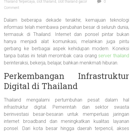
Thailand Terpercaya
,
slot thailand
,
slot thailand gacor
0
Comment
Dalam beberapa dekade terakhir, kemajuan teknologi
informasi telah membawa perubahan besar di seluruh dunia,
termasuk di Thailand. Internet dan ponsel pintar bukan
hanya menjadi alat komunikasi, melainkan juga pintu
gerbang ke berbagai aspek kehidupan modern. Koneksi
tanpa batas ini telah merombak cara orang
server thailand
berinteraksi, bekerja, belajar, bahkan menikmati hiburan.
Perkembangan Infrastruktur
Digital di Thailand
Thailand mengalami pertumbuhan pesat dalam hal
infrastruktur digital. Pemerintah dan sektor swasta
berinvestasi besar-besaran untuk memperluas jaringan
internet broadband dan meningkatkan kualitas layanan
ponsel. Dari kota besar hingga daerah terpencil, akses