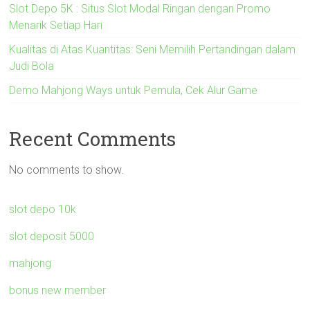
Slot Depo 5K : Situs Slot Modal Ringan dengan Promo
Menarik Setiap Hari
Kualitas di Atas Kuantitas: Seni Memilih Pertandingan dalam
Judi Bola
Demo Mahjong Ways untuk Pemula, Cek Alur Game
Recent Comments
No comments to show.
slot depo 10k
slot deposit 5000
mahjong
bonus new member