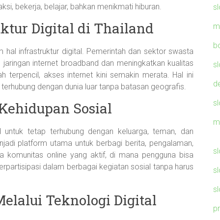
aksi, bekerja, belajar, bahkan menikmati hiburan.
s
tur Digital di Thailand
m
b
al infrastruktur digital. Pemerintah dan sektor swasta
 jaringan internet broadband dan meningkatkan kualitas
s
 terpencil, akses internet kini semakin merata. Hal ini
d
terhubung dengan dunia luar tanpa batasan geografis.
s
 Kehidupan Sosial
m
 untuk tetap terhubung dengan keluarga, teman, dan
njadi platform utama untuk berbagi berita, pengalaman,
sl
a komunitas online yang aktif, di mana pengguna bisa
erpartisipasi dalam berbagai kegiatan sosial tanpa harus
sl
sl
lalui Teknologi Digital
p