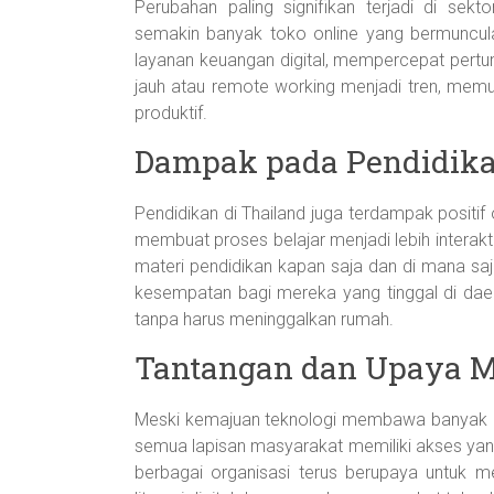
Perubahan paling signifikan terjadi di s
semakin banyak toko online yang bermuncul
layanan keuangan digital, mempercepat pertumb
jauh atau remote working menjadi tren, memun
produktif.
Dampak pada Pendidika
Pendidikan di Thailand juga terdampak positif 
membuat proses belajar menjadi lebih intera
materi pendidikan kapan saja dan di mana saj
kesempatan bagi mereka yang tinggal di daer
tanpa harus meninggalkan rumah.
Tantangan dan Upaya Me
Meski kemajuan teknologi membawa banyak man
semua lapisan masyarakat memiliki akses yan
berbagai organisasi terus berupaya untuk me