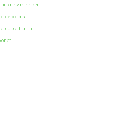
onus new member
ot depo qris
ot gacor hari ini
bobet