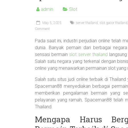
admin
Slot
May 5, 2025
server thailand
,
slot gacor thailand
Comment
Pada saat ini, industri perjudian online telah 
dunia. Banyak pemain dari berbagai negara
sensasi bermain
slot server thailand
langsung
Salah satu negara yang terkenal dengan bisnis 
online yang menawarkan permainan slot yang
Salah satu situs judi online terbaik di Thail
Spaceman88 menyediakan berbagai permainan 
memberikan pengalaman bermain yang ser
pelayanan yang ramah, Spaceman88 telah men
Thailand.
Mengapa Harus Berg