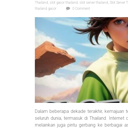
Thailand
,
slot gacor thailand
,
slot server thailand
,
Slot Server
thailand gacor
0 Comment
Dalam beberapa dekade terakhir, kemajuan t
seluruh dunia, termasuk di Thailand. Internet
melainkan juga pintu gerbang ke berbagai a