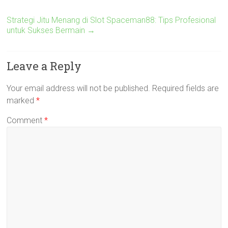
Strategi Jitu Menang di Slot Spaceman88: Tips Profesional
untuk Sukses Bermain
→
Leave a Reply
Your email address will not be published.
Required fields are
marked
*
Comment
*