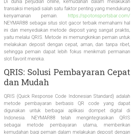
Di dunia perjudian online, kemudahan dalam melakukan
transaksi menjadi salah satu faktor penting yang mendukung
kenyamanan pemain.
https://spotonsportsbar.com/
NEYMAR88 sebagai situs slot gacor terbaik memahami hal
ini dan menyediakan metode deposit yang sangat praktis,
yaitu melalui QRIS. Metode ini memungkinkan pemain untuk
melakukan deposit dengan cepat, aman, dan tanpa ribet,
sehingga pemain dapat lebih fokus menikmati permainan
slot favorit mereka.
QRIS: Solusi Pembayaran Cepat
dan Mudah
QRIS (Quick Response Code Indonesian Standard) adalah
metode pembayaran berbasis QR code yang dapat
digunakan untuk berbagai aplikasi dompet digital di
Indonesia. NEYMAR88 telah mengintegrasikan QRIS
sebagai metode pembayaran utama, memberikan
kemudahan bagi pemain dalam melakukan deposit dengan