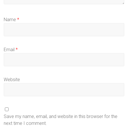
Name
*
Email
*
Website
Save my name, email, and website in this browser for the
next time I comment.