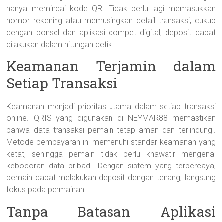
hanya memindai kode QR. Tidak perlu lagi memasukkan
nomor rekening atau memusingkan detail transaksi, cukup
dengan ponsel dan aplikasi dompet digital, deposit dapat
dilakukan dalam hitungan detik.
Keamanan Terjamin dalam
Setiap Transaksi
Keamanan menjadi prioritas utama dalam setiap transaksi
online. QRIS yang digunakan di NEYMAR88 memastikan
bahwa data transaksi pemain tetap aman dan terlindungi.
Metode pembayaran ini memenuhi standar keamanan yang
ketat, sehingga pemain tidak perlu khawatir mengenai
kebocoran data pribadi. Dengan sistem yang terpercaya,
pemain dapat melakukan deposit dengan tenang, langsung
fokus pada permainan.
Tanpa Batasan Aplikasi