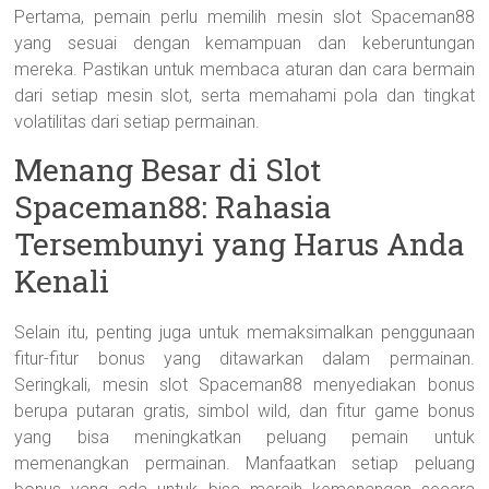
Pertama, pemain perlu memilih mesin slot Spaceman88
yang sesuai dengan kemampuan dan keberuntungan
mereka. Pastikan untuk membaca aturan dan cara bermain
dari setiap mesin slot, serta memahami pola dan tingkat
volatilitas dari setiap permainan.
Menang Besar di Slot
Spaceman88: Rahasia
Tersembunyi yang Harus Anda
Kenali
Selain itu, penting juga untuk memaksimalkan penggunaan
fitur-fitur bonus yang ditawarkan dalam permainan.
Seringkali, mesin slot Spaceman88 menyediakan bonus
berupa putaran gratis, simbol wild, dan fitur game bonus
yang bisa meningkatkan peluang pemain untuk
memenangkan permainan. Manfaatkan setiap peluang