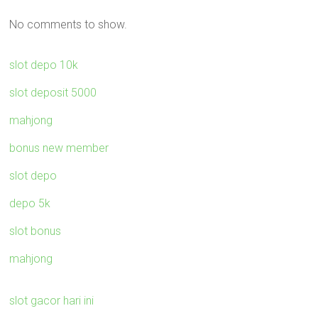
No comments to show.
slot depo 10k
slot deposit 5000
mahjong
bonus new member
slot depo
depo 5k
slot bonus
mahjong
slot gacor hari ini