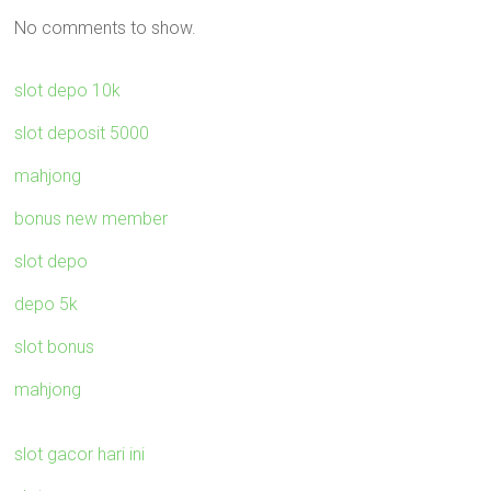
No comments to show.
slot depo 10k
slot deposit 5000
mahjong
bonus new member
slot depo
depo 5k
slot bonus
mahjong
slot gacor hari ini