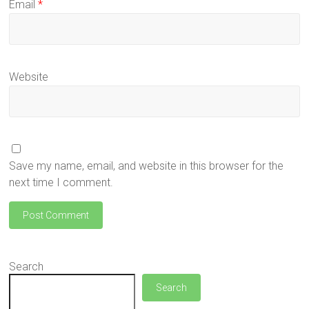
Email
*
Website
Save my name, email, and website in this browser for the
next time I comment.
Search
Search