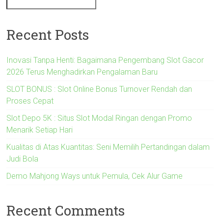
Recent Posts
Inovasi Tanpa Henti: Bagaimana Pengembang Slot Gacor
2026 Terus Menghadirkan Pengalaman Baru
SLOT BONUS : Slot Online Bonus Turnover Rendah dan
Proses Cepat
Slot Depo 5K : Situs Slot Modal Ringan dengan Promo
Menarik Setiap Hari
Kualitas di Atas Kuantitas: Seni Memilih Pertandingan dalam
Judi Bola
Demo Mahjong Ways untuk Pemula, Cek Alur Game
Recent Comments