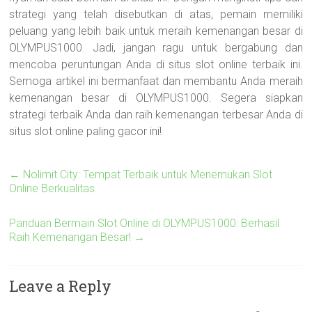
strategi yang telah disebutkan di atas, pemain memiliki
peluang yang lebih baik untuk meraih kemenangan besar di
OLYMPUS1000. Jadi, jangan ragu untuk bergabung dan
mencoba peruntungan Anda di situs slot online terbaik ini.
Semoga artikel ini bermanfaat dan membantu Anda meraih
kemenangan besar di OLYMPUS1000. Segera siapkan
strategi terbaik Anda dan raih kemenangan terbesar Anda di
situs slot online paling gacor ini!
←
Nolimit City: Tempat Terbaik untuk Menemukan Slot
Online Berkualitas
Panduan Bermain Slot Online di OLYMPUS1000: Berhasil
Raih Kemenangan Besar!
→
Leave a Reply